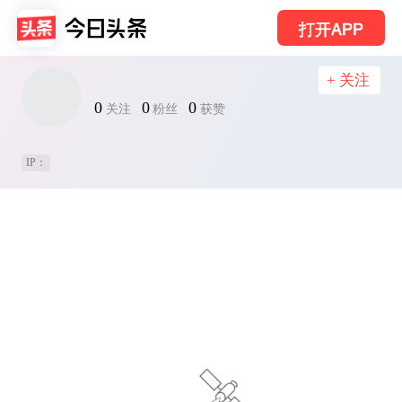
打开APP
+ 关注
0
0
0
关注
粉丝
获赞
IP：