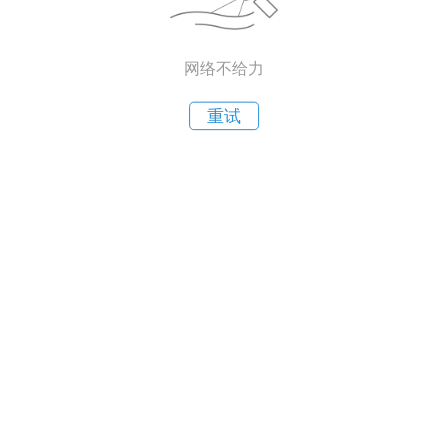
网络不给力
重试