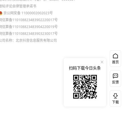
跟帖评论自律管理承诺书
京公网安备 11000002002023号
网信算备110108823483902220017号
网信算备110108823483904220019号
网信算备110108823483903230017号
公司名称：北京抖音信息服务有限公司
首页
扫码下载今日头条
反馈
下载