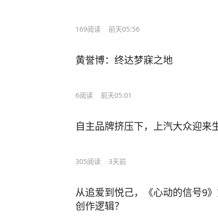
169
阅读
前天05:56
黄誉博：终达梦寐之地
6
阅读
前天05:01
自主品牌挤压下，上汽大众迎来
305
阅读
3天前
从追爱到悦己，《心动的信号9》
创作逻辑？