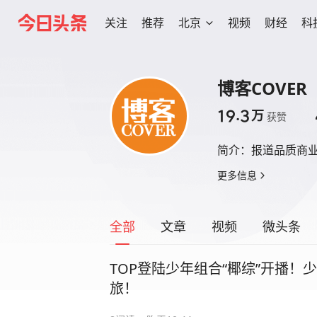
关注
推荐
北京
视频
财经
科
博客COVER
19.3
万
获赞
简介：
报道品质商
更多信息
全部
文章
视频
微头条
TOP登陆少年组合“椰综”开播
旅！