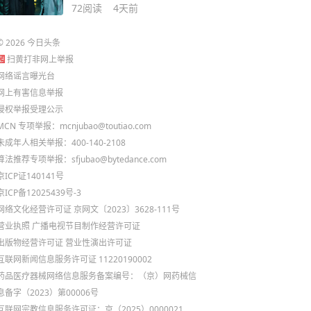
险剧
72
阅读
4天前
©
2026
今日头条
扫黄打非网上举报
网络谣言曝光台
网上有害信息举报
侵权举报受理公示
MCN 专项举报：mcnjubao@toutiao.com
未成年人相关举报：400-140-2108
算法推荐专项举报：sfjubao@bytedance.com
京ICP证140141号
京ICP备12025439号-3
网络文化经营许可证 京网文〔2023〕3628-111号
营业执照
广播电视节目制作经营许可证
出版物经营许可证
营业性演出许可证
互联网新闻信息服务许可证 11220190002
药品医疗器械网络信息服务备案编号：（京）网药械信
息备字（2023）第00006号
互联网宗教信息服务许可证：京（2025）0000021