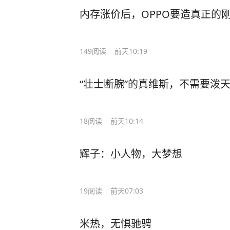
内存涨价后，OPPO要造真正的
149
阅读
前天10:19
“壮士断腕”的真维斯，不需要泼
18
阅读
前天10:14
辉子：小人物，大梦想
19
阅读
前天07:03
米热，无惧驰骋