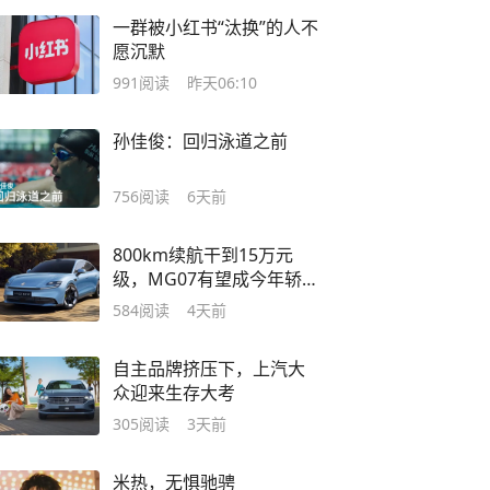
一群被小红书“汰换”的人不
愿沉默
991
阅读
昨天06:10
孙佳俊：回归泳道之前
756
阅读
6天前
800km续航干到15万元
级，MG07有望成今年轿跑
新爆款？
584
阅读
4天前
自主品牌挤压下，上汽大
众迎来生存大考
305
阅读
3天前
米热，无惧驰骋