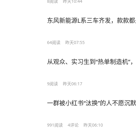
8
阅读
昨天10:44
东风新能源L系三车齐发，款款都
64
阅读
昨天07:55
从观众、实习生到“热单制造机”
9
阅读
昨天06:17
一群被小红书“汰换”的人不愿沉
991
阅读
4
评论
昨天06:10