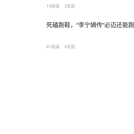
19
阅读
3天前
死磕跑鞋，“李宁嫡传”必迈还能
81
阅读
4天前