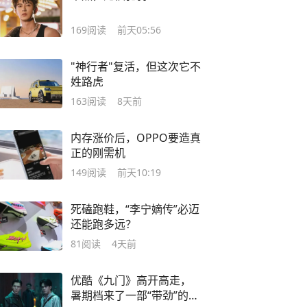
169
阅读
前天05:56
"神行者"复活，但这次它不
姓路虎
163
阅读
8天前
内存涨价后，OPPO要造真
正的刚需机
149
阅读
前天10:19
死磕跑鞋，“李宁嫡传”必迈
还能跑多远？
81
阅读
4天前
优酷《九门》高开高走，
暑期档来了一部“带劲”的冒