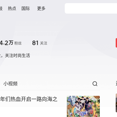
技
热点
国际
更多
4.2
81
万
粉丝
关注
业，关注时尚生活
小视频
！少年们热血开启一路向海之