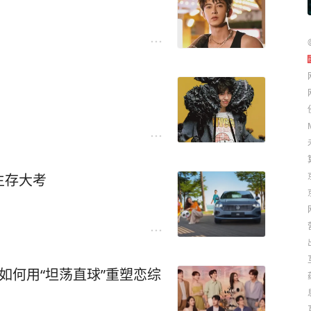
生存大考
如何用“坦荡直球”重塑恋综