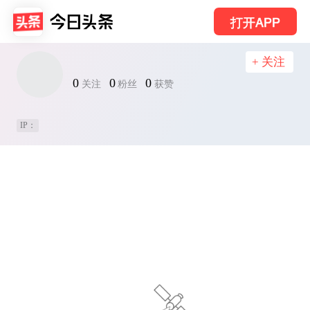
打开APP
+ 关注
0
0
0
关注
粉丝
获赞
IP：