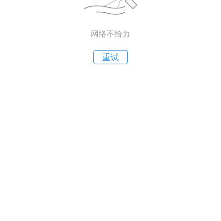
网络不给力
重试