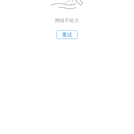
网络不给力
重试