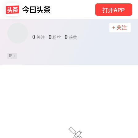
打开APP
+ 关注
0
0
0
关注
粉丝
获赞
IP：