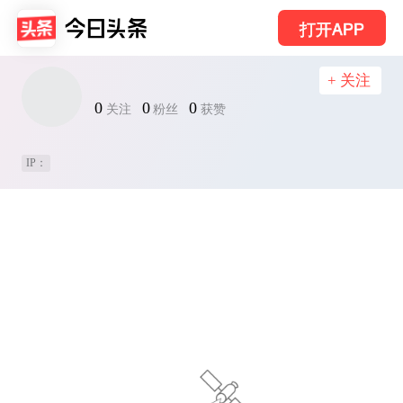
打开APP
+ 关注
0
0
0
关注
粉丝
获赞
IP：