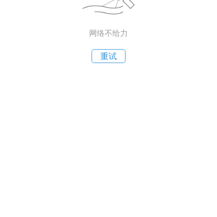
网络不给力
重试