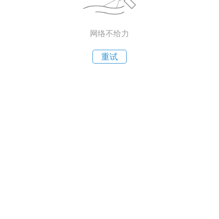
网络不给力
重试