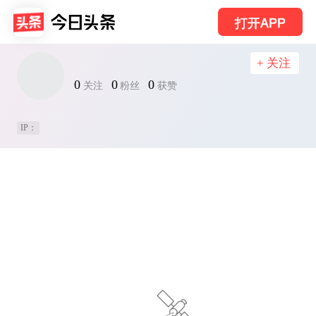
打开APP
+ 关注
0
0
0
关注
粉丝
获赞
IP：