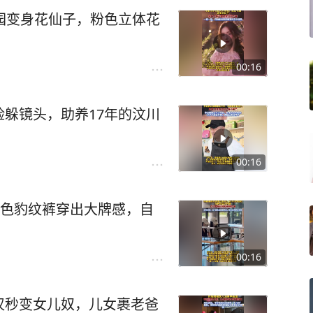
园变身花仙子，粉色立体花
00:16
躲镜头，助养17年的汶川
00:16
粉色豹纹裤穿出大牌感，自
00:16
汉秒变女儿奴，儿女裹老爸