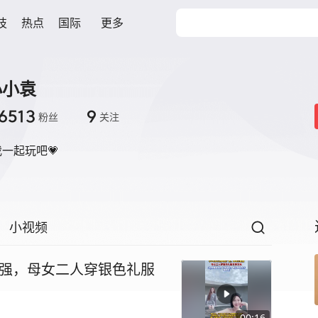
技
热点
国际
更多
小小袁
6513
9
粉丝
关注
我一起玩吧💗
小视频
超强，母女二人穿银色礼服
00:16