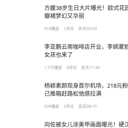
方媛38岁生日大片曝光！欧式花
瓣裙梦幻又华丽
818
播放
1
评论
昨天02:03
李亚鹏云南咖啡店开业，李嫣蒙脸
女孩也来了
1.5万
播放
8
评论
前天11:30
杨颖素颜现身首尔机场，218元
己推箱赶路松弛感拉满
639
播放
2
评论
前天08:15
向佐被女儿涂美甲画面曝光！硬