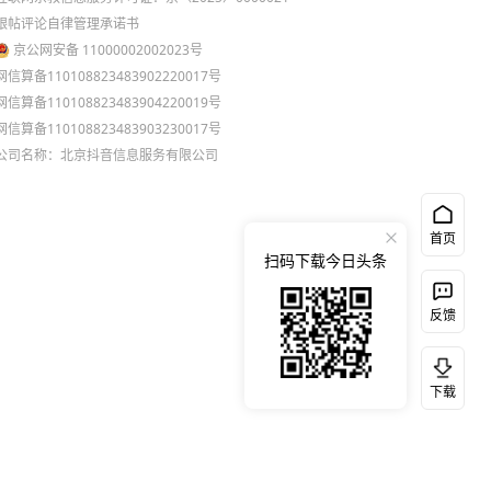
跟帖评论自律管理承诺书
京公网安备 11000002002023号
网信算备110108823483902220017号
网信算备110108823483904220019号
网信算备110108823483903230017号
公司名称：北京抖音信息服务有限公司
首页
扫码下载今日头条
反馈
下载