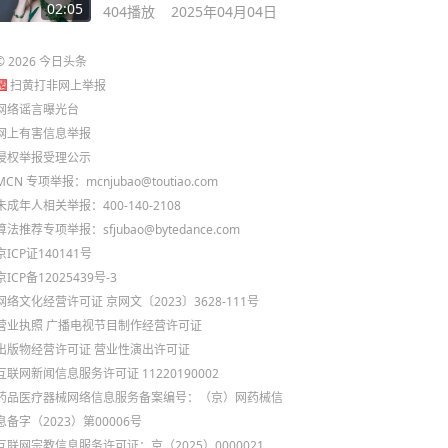
是孙俪的脸！
02:05
404
播放
2025年04月04日
©
2026
今日头条
扫黄打非网上举报
网络谣言曝光台
网上有害信息举报
侵权举报受理公示
MCN 专项举报：mcnjubao@toutiao.com
未成年人相关举报：400-140-2108
算法推荐专项举报：sfjubao@bytedance.com
京ICP证140141号
京ICP备12025439号-3
网络文化经营许可证 京网文〔2023〕3628-111号
营业执照
广播电视节目制作经营许可证
出版物经营许可证
营业性演出许可证
互联网新闻信息服务许可证 11220190002
药品医疗器械网络信息服务备案编号：（京）网药械信
息备字（2023）第00006号
互联网宗教信息服务许可证：京（2025）0000021