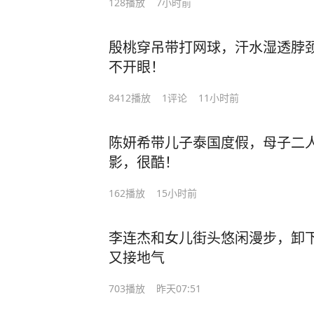
128
播放
7小时前
殷桃穿吊带打网球，汗水湿透脖
不开眼！
8412
播放
1
评论
11小时前
陈妍希带儿子泰国度假，母子二
影，很酷！
162
播放
15小时前
李连杰和女儿街头悠闲漫步，卸
又接地气
703
播放
昨天07:51