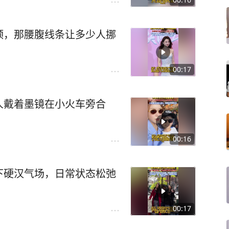
颈，那腰腹线条让多少人挪
00:17
人戴着墨镜在小火车旁合
00:16
下硬汉气场，日常状态松弛
00:17