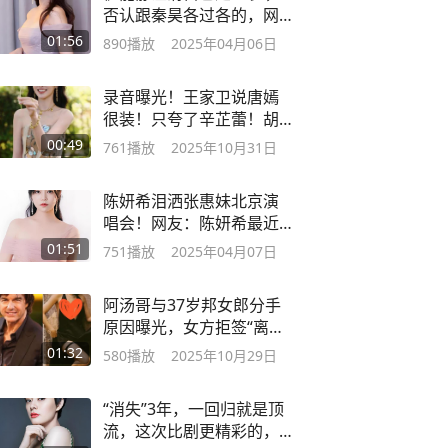
否认跟秦昊各过各的，网
友：结果都那样
01:56
890
播放
2025年04月06日
录音曝光！王家卫说唐嫣
很装！只夸了辛芷蕾！胡
歌逃过一劫？
00:49
761
播放
2025年10月31日
陈妍希泪洒张惠妹北京演
唱会！网友：陈妍希最近
到处听演唱会疗伤
01:51
751
播放
2025年04月07日
阿汤哥与37岁邦女郎分手
原因曝光，女方拒签“离谱”
的婚前协议！
01:32
580
播放
2025年10月29日
“消失”3年，一回归就是顶
流，这次比剧更精彩的，