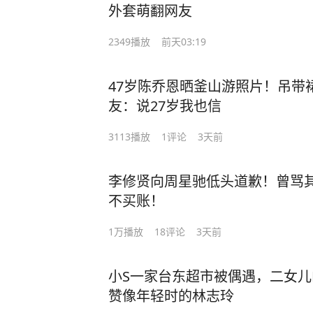
外套萌翻网友
2349
播放
前天03:19
47岁陈乔恩晒釜山游照片！吊带
友：说27岁我也信
3113
播放
1
评论
3天前
李修贤向周星驰低头道歉！曾骂
不买账！
1万
播放
18
评论
3天前
小S一家台东超市被偶遇，二女儿L
赞像年轻时的林志玲