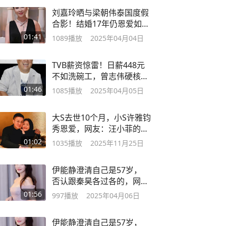
刘嘉玲晒与梁朝伟泰国度假
合影！结婚17年仍恩爱如
初！
01:41
1089
播放
2025年04月04日
TVB薪资惊雷！日薪448元
不如洗碗工，曾志伟硬核回
应惹众怒
01:46
1085
播放
2025年04月05日
大S去世10个月，小S许雅钧
秀恩爱，网友：汪小菲的话
终于有人信了
01:02
1035
播放
2025年11月25日
伊能静澄清自己是57岁，
否认跟秦昊各过各的，网
友：结果都那样
01:56
997
播放
2025年04月06日
伊能静澄清自己是57岁，