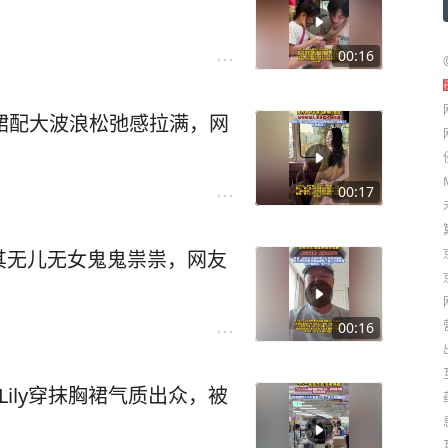
00:16
裙配大波浪松弛感拉满，网
00:17
其无儿无女鬼鬼祟祟，网友
00:16
ily穿抹胸裙气质出众，被