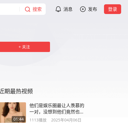
搜索
消息
发布
登录
关注
近期最热视频
他们是娱乐圈最让人羡慕的
一对，没想到他们竟然也宣
布离婚了！
01:44
1113
播放
2025年04月06日