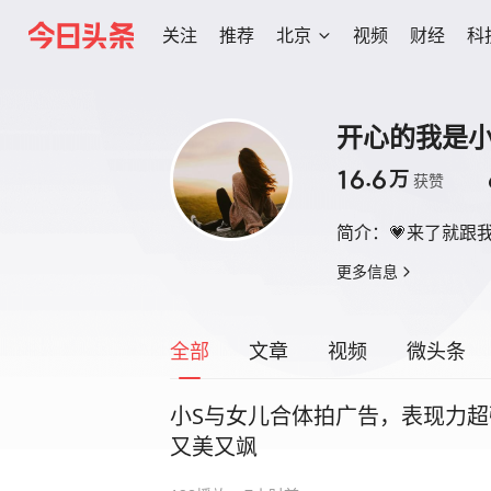
关注
推荐
北京
视频
财经
科
开心的我是
16.6
万
获赞
简介：
💗来了就跟
更多信息
全部
文章
视频
微头条
小S与女儿合体拍广告，表现力
又美又飒