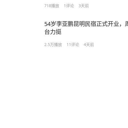
718
播放
1
评论
3天前
54岁李亚鹏昆明民宿正式开业，
台力挺
2.5万
播放
11
评论
4天前