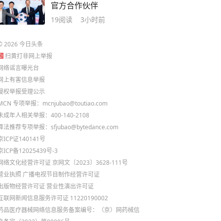
官方合作伙伴
19
阅读
3小时前
©
2026
今日头条
扫黄打非网上举报
网络谣言曝光台
网上有害信息举报
侵权举报受理公示
MCN 专项举报：mcnjubao@toutiao.com
未成年人相关举报：400-140-2108
算法推荐专项举报：sfjubao@bytedance.com
京ICP证140141号
京ICP备12025439号-3
网络文化经营许可证 京网文〔2023〕3628-111号
营业执照
广播电视节目制作经营许可证
出版物经营许可证
营业性演出许可证
互联网新闻信息服务许可证 11220190002
药品医疗器械网络信息服务备案编号：（京）网药械信