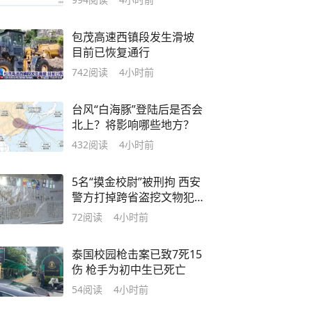
包茂高速西镇段发生滑坡
目前已恢复通行
742
阅读
4小时前
台风“白海豚”登陆后是否会
北上？将影响哪些地方？
432
阅读
4小时前
5名“摸金校尉”被刑拘 西安
警方打掉跨省盗挖文物犯
罪链
72
阅读
4小时前
泰国校园枪击案已致7死15
伤 枪手为初中生已死亡
54
阅读
4小时前