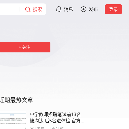
搜索
消息
发布
登录
关注
近期最热文章
中学教师招聘笔试前13名
被淘汰 后5名进体检 官方
介入调查
994
阅读
4小时前