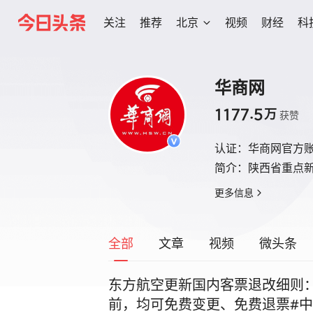
关注
推荐
北京
视频
财经
科
华商网
1177.5
万
获赞
认证：
华商网官方
简介：
陕西省重点
更多信息
全部
文章
视频
微头条
东方航空更新国内客票退改细则：
前，均可免费变更、免费退票#中国