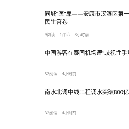
同城“医”靠——安康市汉滨区第一
民生答卷
9
阅读
1
评论
3小时前
中国游客在泰国机场遭“歧视性手
32
阅读
4小时前
南水北调中线工程调水突破800
32
阅读
4小时前