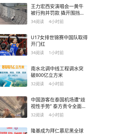
王力宏西安演唱会一黄牛
被行拘并罚款 撬开围挡带
10人进场
34
阅读
4小时前
U17女排世锦赛中国队取得
开门红
34
阅读
1小时前
南水北调中线工程调水突
破800亿立方米
32
阅读
4小时前
中国游客在泰国机场遭“歧
视性手势” 泰方责令全面调
查
32
阅读
4小时前
隆基成为拜仁慕尼黑全球