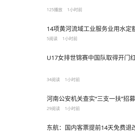
班
125
播放
1小时前
14项黄河流域工业服务业用水定
5
阅读
1小时前
U17女排世锦赛中国队取得开门
34
阅读
1小时前
河南公安机关查实“三支一扶”招
29
阅读
1小时前
东航：国内客票提前14天免费退