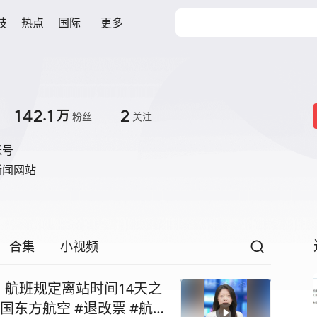
技
热点
国际
更多
142.1
2
万
粉丝
关注
账号
新闻网站
合集
小视频
航班规定离站时间14天之
东方航空 #退改票 #航