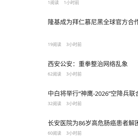
1
阅读
1小时前
隆基成为拜仁慕尼黑全球官方合
19
阅读
3小时前
西安公安：重拳整治网络乱象
62
阅读
3小时前
中白将举行“神鹰-2026”空降兵
32
阅读
3小时前
长安医院为86岁高危肠癌患者解
60
阅读
3小时前