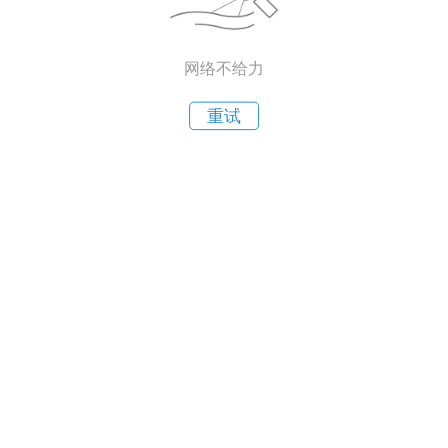
网络不给力
重试