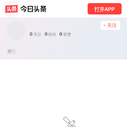
打开APP
+ 关注
0
0
0
关注
粉丝
获赞
IP：