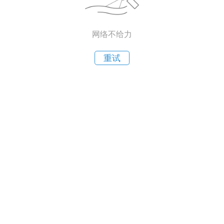
网络不给力
重试