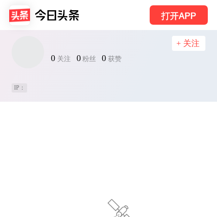
打开APP
+ 关注
0
0
0
关注
粉丝
获赞
IP：