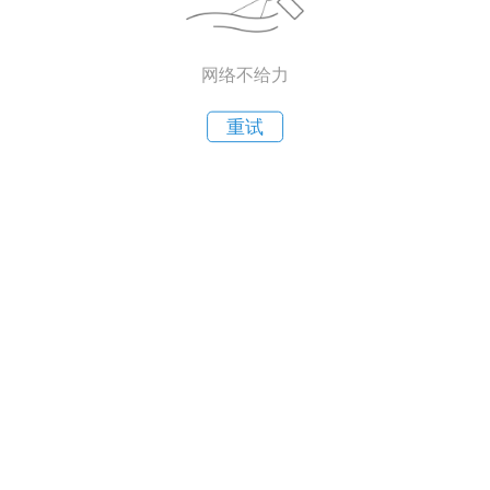
网络不给力
重试