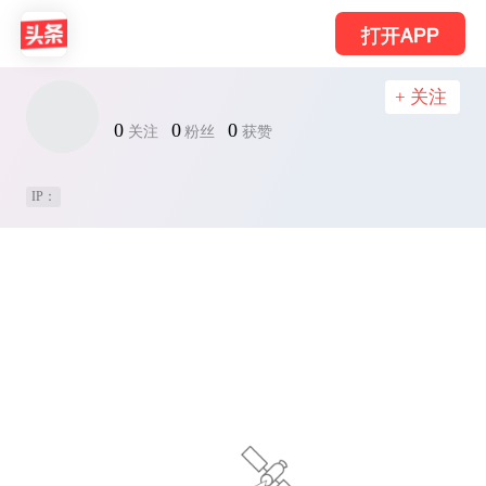
打开APP
+ 关注
0
0
0
关注
粉丝
获赞
IP：