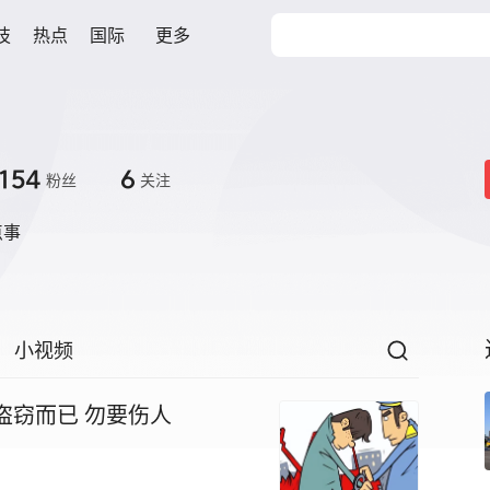
技
热点
国际
更多
154
6
粉丝
关注
点事
小视频
盗窃而已 勿要伤人