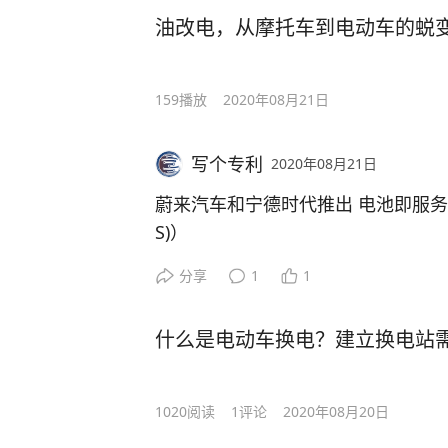
油改电，从摩托车到电动车的蜕变 
159
播放
2020年08月21日
写个专利
2020年08月21日
蔚来汽车和宁德时代推出 电池即服务 （Batte
S)）
实现 车电价值分离，助力 电动汽车
分享
1
1
#电动汽车#
什么是电动车换电？建立换电站
中国电动汽车制造商Nio将电池成本
在推出的“电池即服务”产品，客户无需电
1020
阅读
1
评论
2020年08月20日
或EC6型号，而可以租用电池。