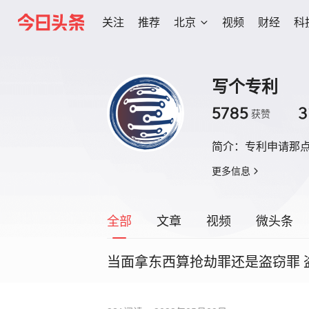
关注
推荐
北京
视频
财经
科
写个专利
5785
3
获赞
简介：
专利申请那
更多信息
全部
文章
视频
微头条
当面拿东西算抢劫罪还是盗窃罪 