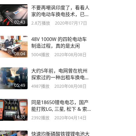
不要再嘲讽印度了，看看人
家的电动车换电技术，已经
走在最前面了
02:43
2.8万
播放
2020年07月17日
48V 1000W 的四轮电动车
制造过程，真的是太闲
08:04
5004
播放
2020年08月08日
大约5年前，电网曾在杭州
探索过的一种出租车换电模
式
05:49
4987
播放
2020年08月08日
同是18650锂电电芯，国产
能打败LG, 三星, 松下 & 索
尼吗
14:35
2392
播放
2020年04月14日
快速均衡磷酸铁锂锂电池大