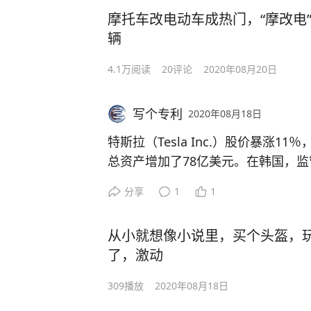
Nio的服务模式使车价降低了70,000
摩托车改电动车成热门，“摩改电”
的是，购买者每月支付980元（约合1
辆
h电池。
为了实施电池即服务的服务，Nio与
4.1万
阅读
20
评论
2020年08月20日
成立了电池资产公司。四家参股公司将
元人民币。新公司将购买电池，并通过
写个专利
2020年08月18日
CATL提供电池。
Nio首席执行官William Li对媒体
特斯拉（Tesla Inc.）股价暴涨
汽油车客户会考虑使用电动汽车。” 雷诺
总资产增加了78亿美元。在韩国，
电动汽车时也做出了相同的假设。此
条约，国内拼多多也“蹭”了特斯拉！
分享
1
1
场的电池所有权。
但是，蔚来汽车提出了另一个建议：
而两年前，这名美国富商就受到了美
从小就想像小说里，买个头盔，
司在中国各地设有143个换电站，驾
被逼迫离开该特斯拉公司（由于不合
了，激动
池组以完成充电。BaaS现在覆盖中国
价上涨了339％。
80万次电池更换。李补充说，蔚来
马斯克的太空探索技术公司（Spac
309
播放
2020年08月18日
池交换站，并计划明年建造300个新
使命。彭博社一周前宣布，该组织即