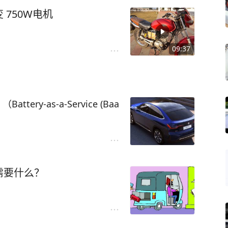
750W电机
09:37
ry-as-a-Service (Baa
换电
需要什么？
与汽车购买价格分离。使用现
池即可购买Nio ES8，ES6