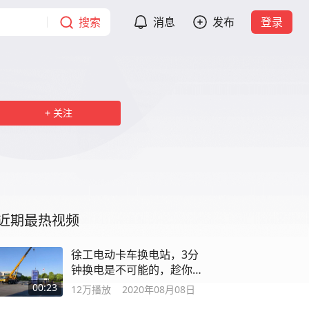
搜索
消息
发布
登录
关注
近期最热视频
徐工电动卡车换电站，3分
钟换电是不可能的，趁你不
注意就换完了
00:23
12万
播放
2020年08月08日