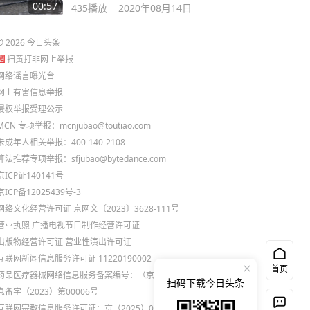
00:57
435
播放
2020年08月14日
©
2026
今日头条
扫黄打非网上举报
网络谣言曝光台
网上有害信息举报
侵权举报受理公示
MCN 专项举报：mcnjubao@toutiao.com
未成年人相关举报：400-140-2108
算法推荐专项举报：sfjubao@bytedance.com
京ICP证140141号
京ICP备12025439号-3
网络文化经营许可证 京网文〔2023〕3628-111号
营业执照
广播电视节目制作经营许可证
出版物经营许可证
营业性演出许可证
互联网新闻信息服务许可证 11220190002
首页
药品医疗器械网络信息服务备案编号：（京）网药械信
扫码下载今日头条
息备字（2023）第00006号
互联网宗教信息服务许可证：京（2025）0000021