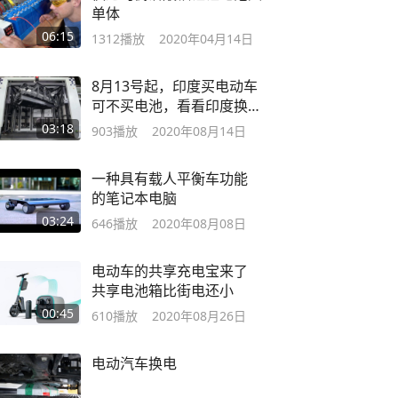
单体
06:15
1312
播放
2020年04月14日
8月13号起，印度买电动车
可不买电池，看看印度换
电一哥
03:18
903
播放
2020年08月14日
一种具有载人平衡车功能
的笔记本电脑
03:24
646
播放
2020年08月08日
电动车的共享充电宝来了
共享电池箱比街电还小
00:45
610
播放
2020年08月26日
电动汽车换电