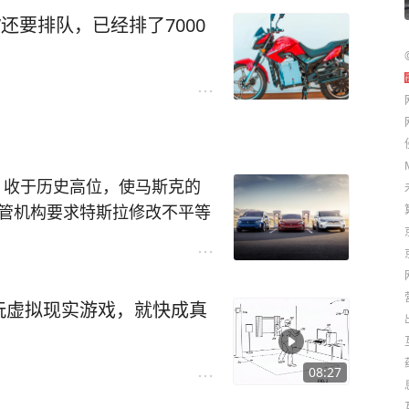
元（约8,530欧元）。取而代之
还要排队，已经排了7000
20欧元）的租金来租赁70 kW
CATL和其他两个合作伙伴共同
各持股25％，投资额为2亿
BaaS商业模式将其租用，由
说：“我们相信有了BaaS，更多的
11％，收于历史高位，使马斯克的
在首次推出Zoe和Kangoo
监管机构要求特斯拉修改不平等
后，法国集团已转向大多数市
根据最新信息，这家年轻的公
国保护和交易委员会的起诉，
玩虚拟现实游戏，就快成真
驶员可以在其中更换用过的电
适的推文）。特斯拉今年的股
64个城市，Nio声称已完成了
汽车每周在中国建造一个新的电
eX）准备好进一步完成自己的
08:27
的电池交换站。据报道，Nio于
将完成20亿美元的新融资，使