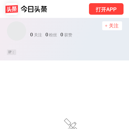
打开APP
+ 关注
0
0
0
关注
粉丝
获赞
IP：