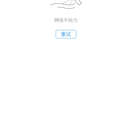
网络不给力
重试