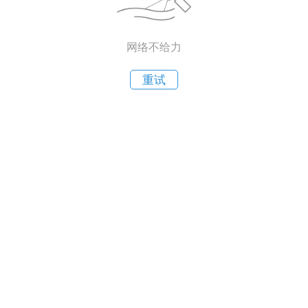
网络不给力
重试