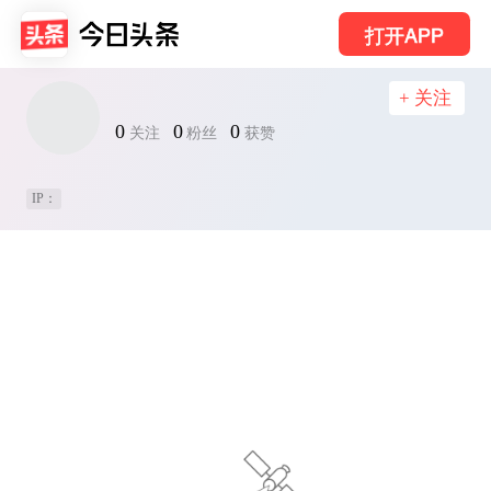
打开APP
+ 关注
0
0
0
关注
粉丝
获赞
IP：