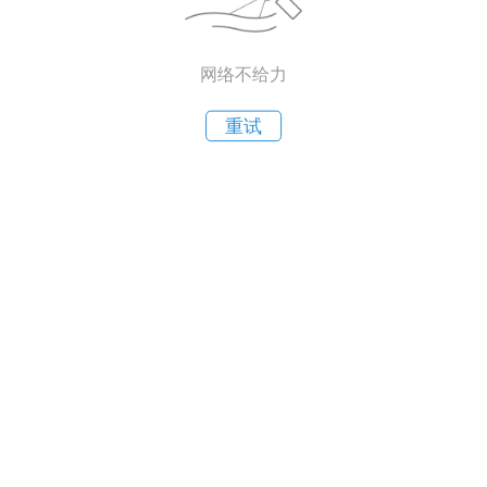
网络不给力
重试