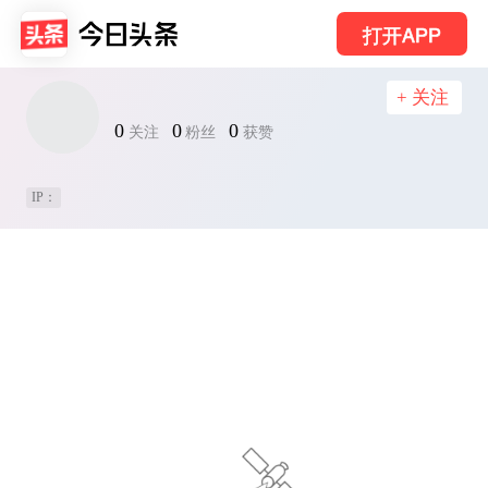
打开APP
+ 关注
0
0
0
关注
粉丝
获赞
IP：