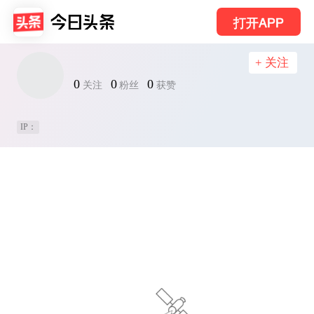
打开APP
+ 关注
0
0
0
关注
粉丝
获赞
IP：