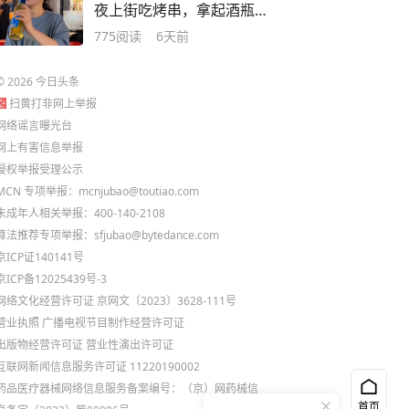
夜上街吃烤串，拿起酒瓶
就往嘴里猛灌！
775
阅读
6天前
©
2026
今日头条
扫黄打非网上举报
网络谣言曝光台
网上有害信息举报
侵权举报受理公示
MCN 专项举报：mcnjubao@toutiao.com
未成年人相关举报：400-140-2108
算法推荐专项举报：sfjubao@bytedance.com
京ICP证140141号
京ICP备12025439号-3
网络文化经营许可证 京网文〔2023〕3628-111号
营业执照
广播电视节目制作经营许可证
出版物经营许可证
营业性演出许可证
互联网新闻信息服务许可证 11220190002
药品医疗器械网络信息服务备案编号：（京）网药械信
首页