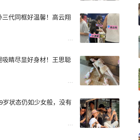
孙三代同框好温馨！高云翔
腿吸睛尽显好身材！王思聪
9岁状态仍如少女般，没有