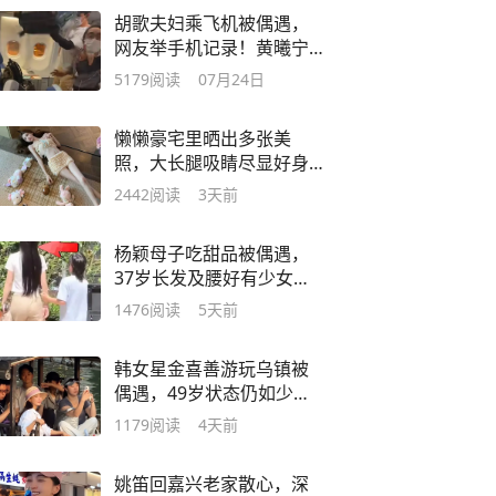
胡歌夫妇乘飞机被偶遇，
网友举手机记录！黄曦宁
挡老公前制止拍摄
5179
阅读
07月24日
懒懒豪宅里晒出多张美
照，大长腿吸睛尽显好身
材！王思聪眼光不错
2442
阅读
3天前
杨颖母子吃甜品被偶遇，
37岁长发及腰好有少女
感，小海绵很黏妈妈
1476
阅读
5天前
韩女星金喜善游玩乌镇被
偶遇，49岁状态仍如少女
般，没有医美痕迹
1179
阅读
4天前
姚笛回嘉兴老家散心，深