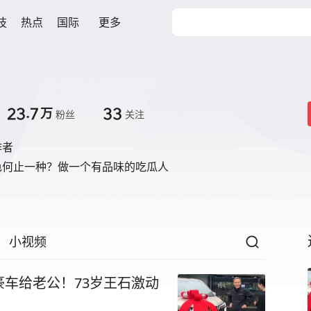
技
热点
国际
更多
23.7
33
万
粉丝
关注
作者
色何止一种？做一个有品味的吃瓜人
小视频
车给老公！73岁王石激动