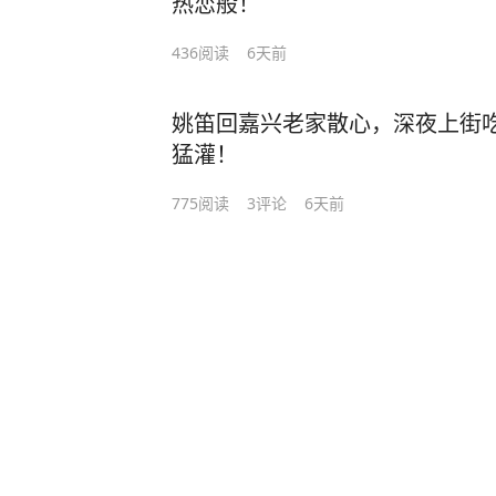
热恋般！
436
阅读
6天前
姚笛回嘉兴老家散心，深夜上街
猛灌！
775
阅读
3
评论
6天前