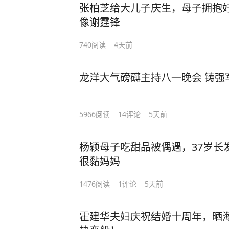
张柏芝给大儿子庆生，母子拥抱好
像谢霆锋
740
阅读
4天前
龙洋大气磅礴主持八一晚会 铸强
5966
阅读
14
评论
5天前
杨颖母子吃甜品被偶遇，37岁长
很黏妈妈
1476
阅读
1
评论
5天前
霍建华夫妇庆祝结婚十周年，晒