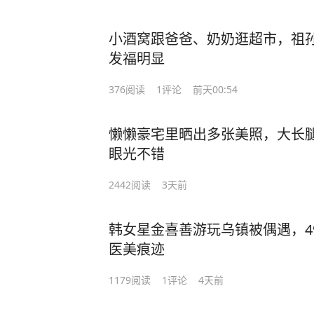
小酒窝跟爸爸、奶奶逛超市，祖
发福明显
376
阅读
1
评论
前天00:54
懒懒豪宅里晒出多张美照，大长
眼光不错
2442
阅读
3天前
韩女星金喜善游玩乌镇被偶遇，4
医美痕迹
1179
阅读
1
评论
4天前