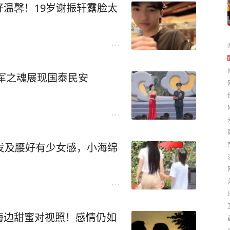
温馨！19岁谢振轩露脸太
军之魂展现国泰民安
发及腰好有少女感，小海绵
海边甜蜜对视照！感情仍如