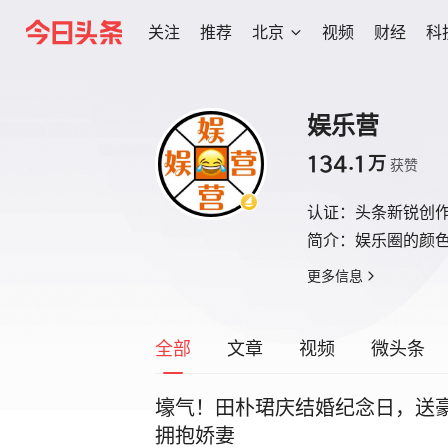
关注
推荐
北京
视频
财经
科
娱乐营
134.1
万
获赞
认证：
头条新锐创
简介：
娱乐圈的颜
更多信息
全部
文章
视频
微头条
壕气！田朴珺庆结婚纪念日，送豪
拥抱娇妻