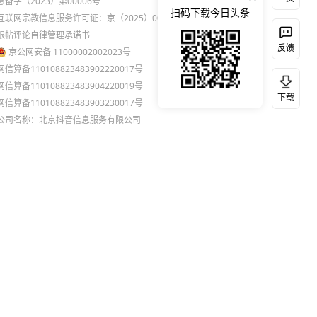
息备字（2023）第00006号
扫码下载今日头条
互联网宗教信息服务许可证：京（2025）0000021
跟帖评论自律管理承诺书
反馈
京公网安备 11000002002023号
网信算备110108823483902220017号
网信算备110108823483904220019号
下载
网信算备110108823483903230017号
公司名称：北京抖音信息服务有限公司