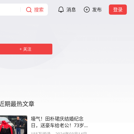
搜索
消息
发布
登录
关注
近期最热文章
壕气！田朴珺庆结婚纪念
日，送豪车给老公！73岁王
石激动拥抱娇妻
155万
阅读
2024年03月14日