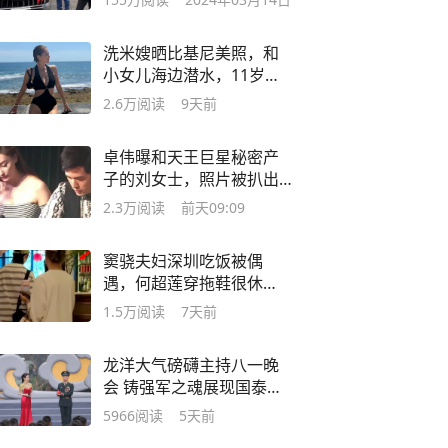
洗米嫂晒比基尼美照，和
小女儿海边潜水，11岁周
善潼‌太像洗米华
2.6万
阅读
9天前
卓伟曝和天王巨星秘密产
子的刘女士，照片被扒出
了，很有气质！
2.3万
阅读
前天09:09
窦骁夫妇深圳吃饭被偶
遇，何超莲穿拖鞋很休
闲，婚姻状态一目了然
1.5万
阅读
7天前
龙洋大气磅礴主持八一晚
会 铸强军之魂展现国泰民
安
5966
阅读
5天前