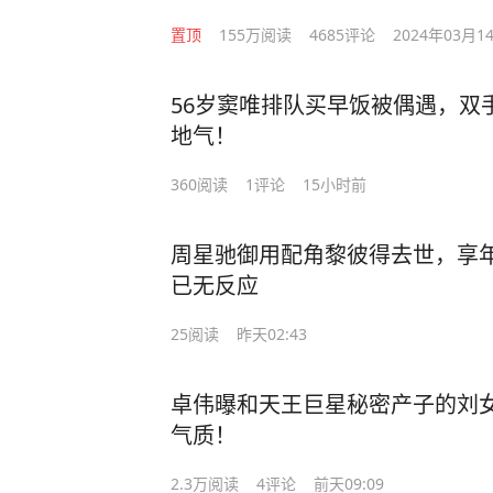
置顶
155万
阅读
4685
评论
2024年03月1
56岁窦唯排队买早饭被偶遇，双
地气！
360
阅读
1
评论
15小时前
周星驰御用配角黎彼得去世，享年
已无反应
25
阅读
昨天02:43
卓伟曝和天王巨星秘密产子的刘
气质！
2.3万
阅读
4
评论
前天09:09