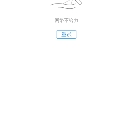
网络不给力
重试