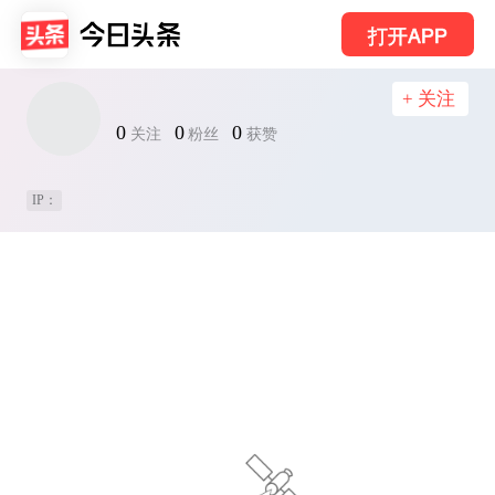
打开APP
+ 关注
0
0
0
关注
粉丝
获赞
IP：