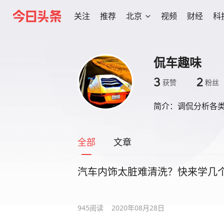
关注
推荐
北京
视频
财经
科
侃车趣味
3
2
获赞
粉丝
简介：
调侃分析各
全部
文章
汽车内饰太脏难清洗？快来学几
945
阅读
2020年08月28日