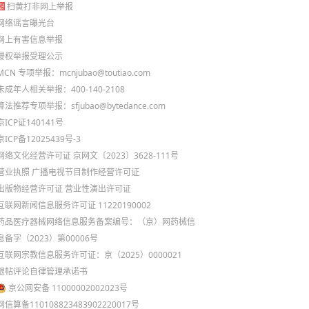
扫黄打非网上举报
网络谣言曝光台
网上有害信息举报
侵权举报受理公示
MCN 专项举报：mcnjubao@toutiao.com
未成年人相关举报：400-140-2108
算法推荐专项举报：sfjubao@bytedance.com
京ICP证140141号
京ICP备12025439号-3
网络文化经营许可证 京网文〔2023〕3628-111号
营业执照
广播电视节目制作经营许可证
出版物经营许可证
营业性演出许可证
互联网新闻信息服务许可证 11220190002
药品医疗器械网络信息服务备案编号：（京）网药械信
息备字（2023）第00006号
互联网宗教信息服务许可证：京（2025）0000021
跟帖评论自律管理承诺书
京公网安备 11000002002023号
网信算备110108823483902220017号