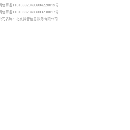
网信算备110108823483904220019号
网信算备110108823483903230017号
公司名称：北京抖音信息服务有限公司