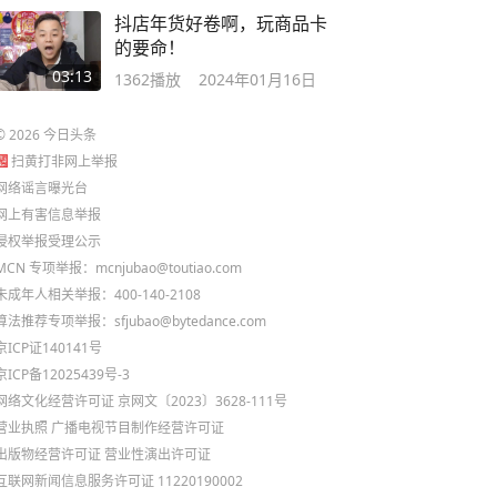
抖店年货好卷啊，玩商品卡
的要命！
03:13
1362
播放
2024年01月16日
©
2026
今日头条
扫黄打非网上举报
网络谣言曝光台
网上有害信息举报
侵权举报受理公示
MCN 专项举报：mcnjubao@toutiao.com
未成年人相关举报：400-140-2108
算法推荐专项举报：sfjubao@bytedance.com
京ICP证140141号
京ICP备12025439号-3
网络文化经营许可证 京网文〔2023〕3628-111号
营业执照
广播电视节目制作经营许可证
出版物经营许可证
营业性演出许可证
互联网新闻信息服务许可证 11220190002