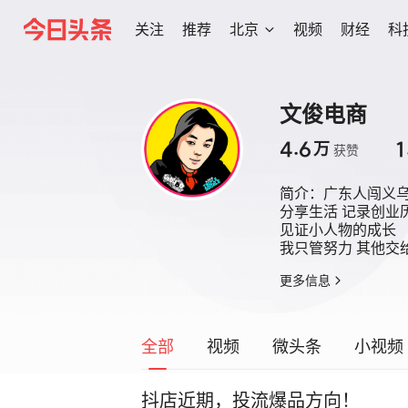
关注
推荐
北京
视频
财经
科
文俊电商
4.6
1
万
获赞
简介：
广东人闯义乌
分享生活 记录创业历
见证小人物的成长

我只管努力 其他交
更多信息
全部
视频
微头条
小视频
抖店近期，投流爆品方向！