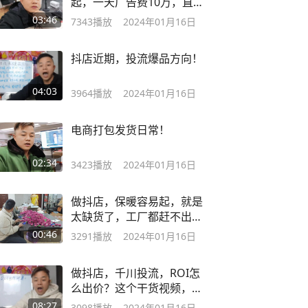
起，一天广告费10万，直接
干到榜一
03:46
7343
播放
2024年01月16日
抖店近期，投流爆品方向！
04:03
3964
播放
2024年01月16日
电商打包发货日常！
02:34
3423
播放
2024年01月16日
做抖店，保暖容易起，就是
太缺货了，工厂都赶不出
来！
00:46
3291
播放
2024年01月16日
做抖店，千川投流，ROI怎
么出价？这个干货视频，建
议新手收藏
08:27
3098
播放
2024年01月16日