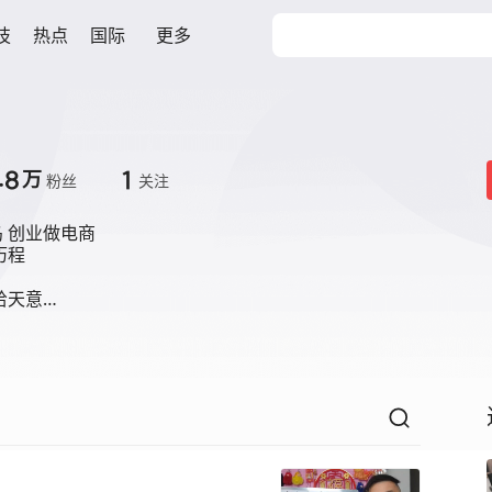
技
热点
国际
更多
.8
1
万
粉丝
关注
 创业做电商

程

给天意…