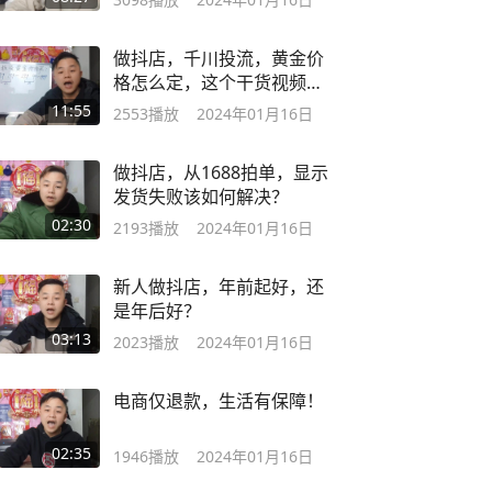
做抖店，千川投流，黄金价
格怎么定，这个干货视频，
建议新手收藏
11:55
2553
播放
2024年01月16日
做抖店，从1688拍单，显示
发货失败该如何解决？
02:30
2193
播放
2024年01月16日
新人做抖店，年前起好，还
是年后好？
03:13
2023
播放
2024年01月16日
电商仅退款，生活有保障！
02:35
1946
播放
2024年01月16日