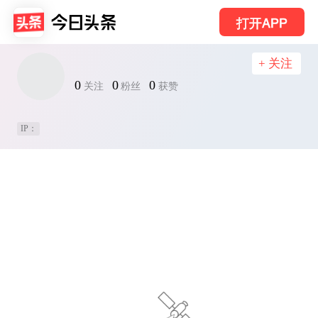
打开APP
+ 关注
0
0
0
关注
粉丝
获赞
IP：