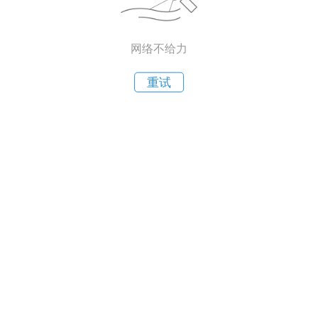
网络不给力
重试