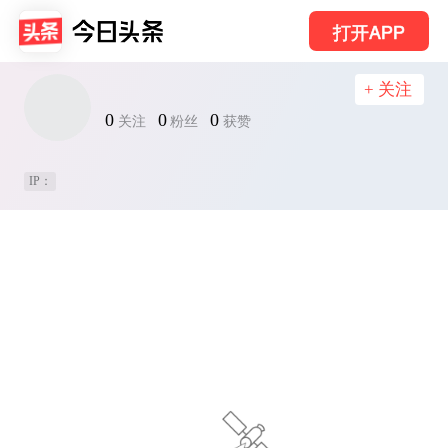
打开APP
+ 关注
0
0
0
关注
粉丝
获赞
IP：