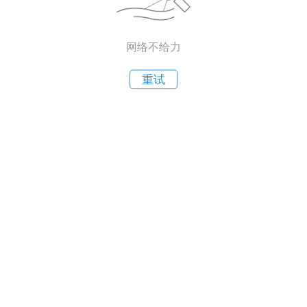
网络不给力
重试