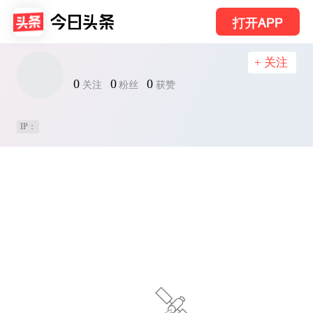
打开APP
+ 关注
0
0
0
关注
粉丝
获赞
IP：