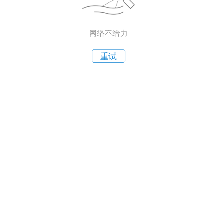
网络不给力
重试