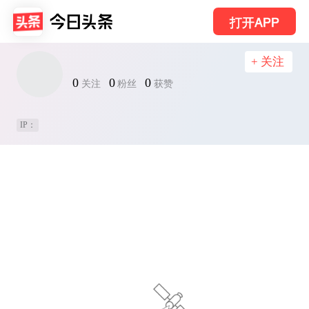
打开APP
+ 关注
0
0
0
关注
粉丝
获赞
IP：