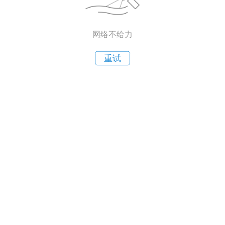
网络不给力
重试