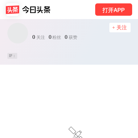
打开APP
+ 关注
0
0
0
关注
粉丝
获赞
IP：