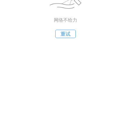
网络不给力
重试