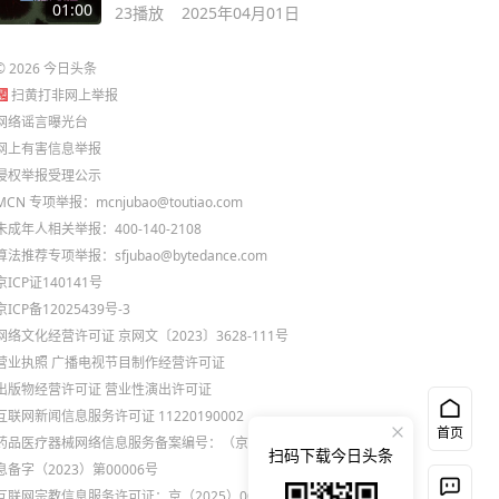
音动物图鉴
01:00
23
播放
2025年04月01日
©
2026
今日头条
扫黄打非网上举报
网络谣言曝光台
网上有害信息举报
侵权举报受理公示
MCN 专项举报：mcnjubao@toutiao.com
未成年人相关举报：400-140-2108
算法推荐专项举报：sfjubao@bytedance.com
京ICP证140141号
京ICP备12025439号-3
网络文化经营许可证 京网文〔2023〕3628-111号
营业执照
广播电视节目制作经营许可证
出版物经营许可证
营业性演出许可证
互联网新闻信息服务许可证 11220190002
首页
药品医疗器械网络信息服务备案编号：（京）网药械信
扫码下载今日头条
息备字（2023）第00006号
互联网宗教信息服务许可证：京（2025）0000021