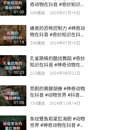
奇动物在抖音 #奇妙知识在
抖音
01:00
506
播放
2024年07月16日
蜂类的恐怖控制力 #神奇动
物在抖音 #奇妙知识在抖音
#科普一下
01:14
336
播放
2024年07月16日
孔雀跳蛛的酷炫舞蹈 #奇妙
知识在抖音 #神奇动物在抖
音 #动物世界
00:23
223
播放
2024年08月22日
悲剧的黄脚胡蜂 #神奇动物
在抖音 #动物世界 #抖音动
物图鉴
01:08
150
播放
2024年12月14日
条纹躄鱼和星肛海胆 #动物
世界 #神奇动物在抖音 #抖