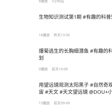
8
播放
5小时前
生物知识测试第1期 #有趣的科普
16
播放
昨天13:56
爆菊逃生的长胸细潜鱼 #有趣的
划
0
播放
前天14:08
用望远镜观测太阳黑子 #自然奇观
宙 #天文 #天文望远镜 @DOU+
13
播放
前天09:49