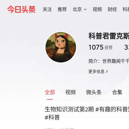
关注
推荐
北京
视频
财经
科
科普君雷克
1075
3
获赞
简介：
世界趣闻千
更多信息
全部
视频
微头条
合集
生物知识测试第2期 #有趣的科普
#科普