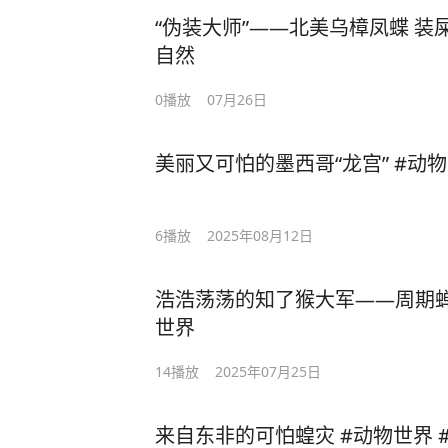
“伪装大师”——北美乌樟凤蝶 装
自然
0
播放
07月26日
美丽又可怕的墨西哥“龙宫” #动物
6
播放
2025年08月12日
浩浩荡荡的知了猴大军——周期蝉
世界
14
播放
2025年07月25日
来自东非的可怕蝗灾 #动物世界 