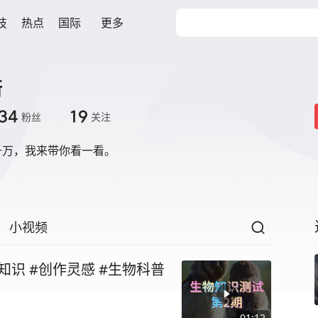
技
热点
国际
更多
斯
34
19
粉丝
关注
千万，我来带你看一看。
小视频
知识 #创作灵感 #生物科普
01:12