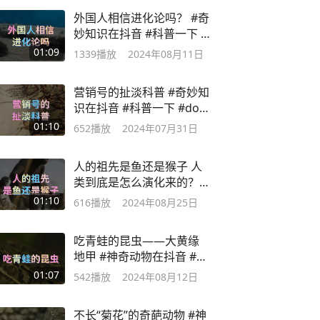
外国人相信进化论吗？ #奇
妙知识在抖音 #科普一下 #
冷知识 #科普
01:09
1339
播放
2024年08月11日
营销号的扯淡科普 #奇妙知
识在抖音 #科普一下 #dou
是知识点
01:10
652
播放
2024年07月31日
人的祖先是鱼还是猴子 人
类到底是怎么演化来的？#
奇妙知识在抖音
01:10
616
播放
2024年08月25日
吃青蛙的昆虫——大黄缘
地甲 #神奇动物在抖音 #科
普一下
01:07
542
播放
2024年08月12日
不长“菊花”的奇葩动物 #神