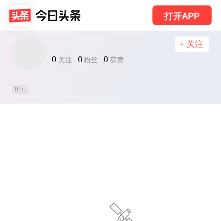
打开APP
+ 关注
0
0
0
关注
粉丝
获赞
IP：