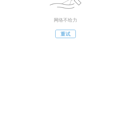
网络不给力
重试