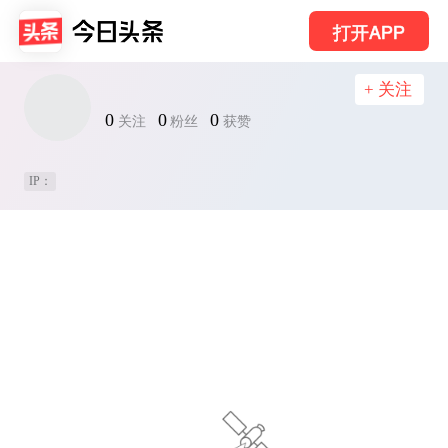
打开APP
+ 关注
0
0
0
关注
粉丝
获赞
IP：