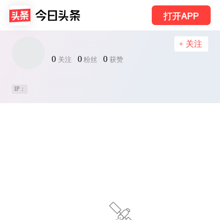
打开APP
+ 关注
0
0
0
关注
粉丝
获赞
IP：