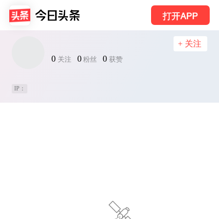
打开APP
+ 关注
0
0
0
关注
粉丝
获赞
IP：