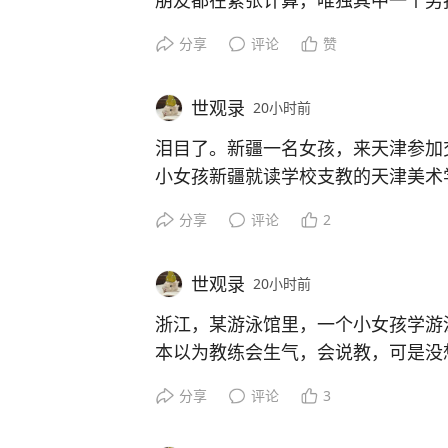
朋友都在紧张计算，唯独其中一个男
抱着膀子十分淡定，一点不着急的样
分享
评论
赞
题目刚出完，他立马就知道答案，写
名男孩拿下小学组的冠军。
世观录
20小时前
泪目了。新疆一名女孩，来天津参加
河南一场珠心算赛事走红网络，亮点
小女孩新疆就读学校支教的天津美术
其余选手飞速拨动算盘，他双手抱胸
见面瞬间，双方都哭红了双眼，并紧
分享
评论
2
画面就连央视新闻都进行了转载报道
咽的表示，这位支教老师是她最喜欢
孩很多美术知识，是老师让女孩看到
世观录
20小时前
恩这位老师。
浙江，某游泳馆里，一个小女孩学游
题目刚一亮出来，他很快写下答案，
本以为教练会生气，会说教，可是没
不拖泥带水，等比赛结束他拿了小学
民园广场游人摩肩接踵，热孜亚一眼
水，反而还从大浮板上抠了一小块mi
来凑数的，是真有两把刷子。
分享
评论
3
短暂的错愕过后立刻加快脚步上前，
奇的是，小女孩竟然拿着这小块浮板
场难得的重逢就转瞬即逝。
呼：“这一小块起到了巨大的心理支撑