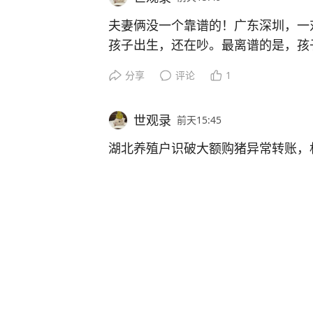
我们总爱把别人几十秒的表现解释成
宁夏中卫有家卖饮品的小店，最近因
商场这么吵他们却很久不抬头，也不
国画书法手工还有一些传统文化内容
普通父母换尿布冲奶粉换衣服看脸色
按道理这么小一块泡沫根本托不住人
说赔一千，有人说退费后另补五十，
发生了啥，孩子怎么练，老师怎么纠
热闹点不在奶茶多好喝，而是一只小
身体发出的酸胀信号好像没被他们当
己见过的城市和生活，让画画不只停
夫妻俩没一个靠谱的！广东深圳，一
朵一点点判断，孩子是饿了热了还是
不了多少身体上的难题，可它偏偏解
录，但舆论当时已基本把酒店钉在乱
没了，观众自然看不见。
时玩具。
发紧，不是玩就有错，是玩到失控。
一种方式，孩子听着听着就会想出去
孩子出生，还在吵。最离谱的是，孩
带，是看不见就更费劲。
板没啥用却因为能握住而不空。
她第一天上班就撞上最怕的局面，系
证明没办。原因说出来都可笑，是两
客拿衣服来结账，其中一个递信用卡
分享
评论
1
还要法官给意见。
鼓捣机器手都有点慌。
对热孜亚来说变化不只是会画几笔，
后来酒店老板娘出来回应并放了监控
天资确实存在差异，部分孩子对数字
家长带娃买完就走了，走出去一段才
女子把画面发网上，评论很快涌出来
世观录
前天15:45
面还有啥，也开始相信自己可以去更
孩子吐奶呛奶突然发烧，任何一点异
教练高明不在工具多神，而在他看懂
说王先生一行后来又叫来两辆车，人
还有的接触知识点便能凝神学习，先
里了，里头装着课本文具练习册，要
接骂家长不管，但得说清，隔着一段
来的，是一点点被陪出来的。
深圳这对夫妻荒唐之处不在于夫妻感
摸后颈听呼吸听哭声，再凭经验判断
依赖，而是把依赖慢慢缩小，让孩子
湖北养殖户识破大额购猪异常转账，
炊具做饭，还用洗衣房洗衣并动了员
法取代沉淀与坚持，优势终将慢慢消
心里立刻就慌。
也不能张口就说不可逆，重点是这种
岁，正式姓名迟迟没有敲定，出生证
期的，熬人也磨人。
渡到靠自己，这比硬逼有效得多。
对方没催她，反倒用英语问她多高，
的身份手续一直悬而未决。
“太机智了！”8月6日报道，湖北，一
话听着像随口夸人，其实不一般，因
分享
评论
赞
她能够远赴天津绝不只是一次团体出
对方不议价、不压秤，给完定金装车
工作人员，来杭州找新人。
娘，在老师的耐心陪伴下踏出奔赴远
12万多，要求男子退到指定账户，
如果这部分属实，一百五十就未必只
如果说天赋是一把顺手工具，那练习
一家人赶紧掉头往回跑，路上越想越
骨科医师科普说明，头部前倾幅度越
足以证明她紧闭的心门已然缓缓敞开
孩子降生后婆婆帮忙照料二十余日，
世观录
前天15:42
很多大人管孩子就爱上强度，你都学
洗钱，他直接报警，最后发现真的是
水电洗衣和设备使用成本，问题就从
训练工具再好也是摆设，有了训练普
找不到，家长推门那一下，脑子里全
时脖颈受力堪比负重五十斤，并非单
两人结婚后就老吵，孩子出生也没把
择返乡，妻子自幼是孤儿无娘家亲友
行你为啥不行，这些话听着像激励，
说各话，先把项目讲清再谈对错。
广东深圳，一对情侣开房住酒店，好
赢的不是最聪明的，是最能坚持的。
腾的就是找和等。
诫弯折角度越大颈椎损耗越严重。
场，孩子到底叫啥成了硬骨头，谁都
间全部压在夫妻二人肩头。
的观点是这种比较只会把恐惧放大。
当时香奈儿在西湖办秀，对方专门在
床边有动静，开灯一看，床边竟然站
情绪稳下来后，她从包里掏出一串亲
份手续也一起拖住。
湖北有个养猪卖猪的张师傅，差点被
魏怡婷觉得不靠谱，或者觉得自己只
当场被吓哭，可酒店的处理方式，让