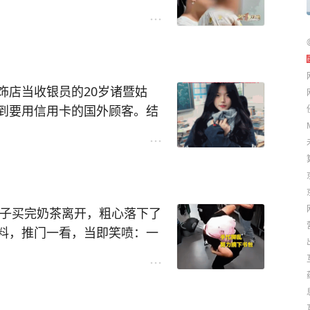
3个孩子的邻居见状，主动承
展活动，蒋祉瑶特地赶去现
碰运气，看看当年自己悉心教
点燃情绪的是7月29日退房
是计算从手上转到脑子里了，
机的孩子当成在地上找物件，
夫妻经营，夫妻俩靠着按摩手
子直接舍弃浮板，从大板上掰
饰店当收银员的20岁诸暨姑
，按每人每晚五十算，王先生
能早把珠子移动完还复核一
幕，反常的俯身坐姿格外扎
本安稳的务工节奏被打破，全
，告知是特意为她准备的小浮
到要用信用卡的国外顾客。结
是师生二人始终铭记彼此，老
彻底失序。
前递过了信用卡。就在这姑娘
藏心底，才可于人海一眼相
，居然直接撕开了她人生逆袭
得。
圈，还一跃成了香奈儿全新美
的，停车费也交了，凭啥再收
量重复，数字听错了重来，结
子向前伸出，腰背全程蜷缩紧
粉饭钱也不能断，孩子一哭又
她竟然又走进水里了，双腿开
办，报警后才拿到票据，随后
练枯燥又磨人，光靠兴奋感根
着孩子买完奶茶离开，粗心落下了
往前蜷缩，肩膀塌陷后背弯
手握画笔总是犹豫不决，蒋祉
挣钱和照顾孩子之间来回跑，
害怕，但至少动起来了，这一
料，推门一看，当即笑喷：一
下压。
学节奏，从基础练习循序渐进
儿美妆宣传海报，广告里的亚
飞自我了......
水准。
人并不知晓，短短两年之前，
取生活费。
后续补偿网上说法不一，有人