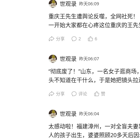
世观录
昨天06:09
重庆王先生遭舆论反噬，全网社死！
镜头里后排女孩眉头紧锁，两只手不
对面的蒋祉瑶也一下怔住，认出孩子
浙江一家游泳馆内，小姑娘学游泳已
一开始大家都在心疼这位重庆的王先
上，一个忙得停不下来，一个安静得
及说啥，先抱在一起，眼泪顺着脸往
浮板，教练一提松手，她瞬间紧绷蜷
果老板娘一哭诉、监控一放，大家才
也最容易让人误会他是在偷懒。
下相认。
分享
2
6
接僵在水里动弹不得。
戏”给骗了。
世观录
昨天06:07
热孜亚跟随研学交流营奔赴天津，这
重庆王先生这事一开始在网上炸开，
评论区很快分两派，有人说这就是天
“彻底废了！”山东，一名女子逛商场
外地参与活动，她全然没有预料到，
这不是简单的动作学不会，她真正怕
车里过夜费，大家听着就来火，旺季
在天才面前没意义，这话听着痛快但
头不知道在干什么，于是她把镜头拉
上毫无预兆地出现在自己眼前。
水，脚下没着力处，一想到要自己面
都容易觉得被坑了。
易把人带偏。
在低着头玩手机，而且低头幅度近乎
板对她来说就是救命稻草。
分享
评论
赞
倾！弯到这种弧度真的有点恐怖了。
身为天津美术学院支教队员，蒋祉瑶
世观录
昨天06:04
余，支教结束回归校园深造，师生自
时间线大概是这样，7月27日深夜王
珠心算不是看一眼数字答案就自己冒
山东一个商场休息区里，两个男孩并
面相处。
太感动啦！福建漳州，一对全盲夫妻
教练早前尝试过强硬训练模式，让女
店，旺季房紧只剩一间大床房，他住
熟悉珠子位置和运算步骤，再慢慢减
热闹，可他俩眼睛一直黏在屏幕上，
人的孩子出生，婆婆照顾20多天后
在泳池边缘不肯挪动，眼眶通红，宁
里，第二天继续找房仍不够又有人睡