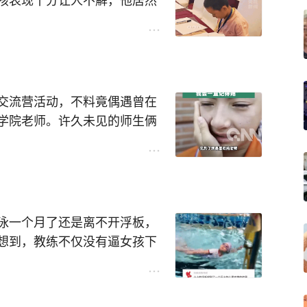
孩表现十分让人不解，他居然
子，全程气定神闲游刃有余，
答案亮答案一气呵成！最终这
交流营活动，不料竟偶遇曾在
是一名小男孩画风格外反差，
学院老师。许久未见的师生俩
端正坐好静静等候结果，有趣
紧拥抱好一会。而小女孩也哽
。
的老师。因为这个老师教了女
了更大的世界，所以女孩很感
泳一个月了还是离不开浮板，
立刻把纸往前一亮，动作干脆
想到，教练不仅没有逼女孩下
组冠军，大家这才明白他不是
捕捉到许久未见的支教老师，
ni版的浮板给女孩，更让人惊
满心焦急，唯恐动作慢了，这
就开始下水游泳了，网友直
作用”。