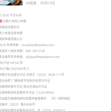
背后竟藏七年旧账
26
阅读
05月13日
©
2026
今日头条
扫黄打非网上举报
网络谣言曝光台
网上有害信息举报
侵权举报受理公示
MCN 专项举报：mcnjubao@toutiao.com
未成年人相关举报：400-140-2108
算法推荐专项举报：sfjubao@bytedance.com
京ICP证140141号
京ICP备12025439号-3
网络文化经营许可证 京网文〔2023〕3628-111号
营业执照
广播电视节目制作经营许可证
出版物经营许可证
营业性演出许可证
互联网新闻信息服务许可证 11220190002
药品医疗器械网络信息服务备案编号：（京）网药械信
息备字（2023）第00006号
互联网宗教信息服务许可证：京（2025）0000021