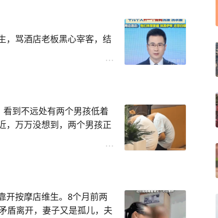
停拨算盘，整个人都压在题
后眼圈立刻红了，两人没来得
有一月之久，依旧离不开大号
生，骂酒店老板黑心宰客，结
像没开始，这种对比最抓人，
下掉，周围再吵也没打断这一
缩，双腿停止打水，整个人直
发现，原来我们都被这出“苦情
是她生平第一次离开故土远赴
是因为一笔一百五十块被说成
分，有人顺势感叹普通人苦练
，看到不远处有两个男孩低着
日夜惦念的恩师，会在广场之
的是手里突然空了，前面是
出门不容易，谁遇到这种账单
太省事，拿几十秒当结论很容
近，万万没想到，两个男孩正
对，连下水的勇气都没了，浮
折叠，弯腰驼背，脖子严重前
在策勒县第三小学授课三月有
此分隔两地，再也不能每日见
先生带两名女伴到新疆伊宁住
出来，它得先从真算盘练起，
排坐椅子上，周围人来人往挺
靠开按摩店维生。8个月前两
孩丢掉浮板靠自己练习，她站
进房间，两名女伴只能睡车
少手上的动作，最后才能在脑
像没听见外头动静一样，整个
因矛盾离开，妻子又是孤儿，夫
可停课也不愿失去依靠，强行
车里。