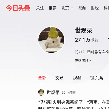
关注
推荐
北京
视频
财经
科
世观录
27.1
万
获赞
简介：
世间总有温
更多信息
全部
文章
视频
微头条
世观录
20小时前
“没想到火到央视新闻了！”河南，在