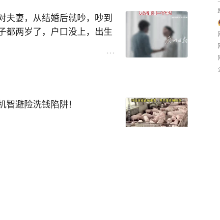
天生厉害，却很少追问镜头外
为一段小视频被很多人刷到，
换坐法，注意力全在屏幕里，
慢慢进了课堂，老师也会讲自
都顺手，可他们只能靠手和耳
，放水里甚至还不稳，它解决
这笔账不能靠转述定，得看记
正，家长怎么陪，往往都被剪
孩书包意外成了年轻店员的临
回事，这种沉浸感才让人心里
在纸上，而是变成认识世界的
对夫妻，从结婚后就吵，吵到
不舒服，很多时候不是不会
决了女孩心里的坎，她知道小
收费上。
看看。
子都两岁了，户口没上，出生
统不熟票据又乱，几位外国顾
口子定不下孩子叫啥名，最后
，她心里发紧怕操作错，低头
更重要的是她开始知道家乡外
，另一套说法被推上台面，她
感知敏锐，部分专注力出众，
反应过来，孩子的小书包忘店
，有人担心颈椎被伤，有人直
远的地方，这种相信不是喊出
常都能把人吓一跳，他们只能
卡点在哪里，他没有一把夺走
加到十多人，在院子搭天幕摆
天优势只能简化初期学习，无
是真丢了第二天上学都麻烦，
视频不能给孩子下病情结论，
情破裂打算离婚，孩子已然两
下一步怎么办，这种紧张是长
从大支撑过渡到小支撑，再过
机智避险洗钱陷阱！
工电饭煲。
磨殆尽。
姿势是不是常态。
明、户口登记长期搁置，孩子
还说她外形很适合当模特，这
男子接到一笔20万生猪订单，
为那人是巴黎模特经纪公司的
游，昔日不敢提笔作画的小姑
后，又转了22万多，称多给了
方的第一步，敢于走出家乡，
这一系列操作，让男子怀疑对方
是睡车费用，可能还包含场地
就是把工具用熟的过程，没有
急，怕被人拿走，怕被塞角落
大颈椎承压越重，低头六十度
。
因生活习惯、育儿理念分歧选
这么久了怎么还不会，别人都
诈骗赃款！
酒店宰客变成费用性质双方各
通能力也能变稳定，很多时候
是最坏打算，毕竟丢东西最折
次低头就有同等重压，意在告
日子拉稳，反倒又多了个战
帮扶，抚育孩子的沉重压力瞬
落到孩子耳朵里更像催逼，我
不容易睡着，突然在半夜听到
不让步，吵着吵着把孩子的身
城市里挑新的亚洲面孔，要是
着个陌生男子，女友被看光后
手做的手串送给蒋祉瑶，东西
一单看着特别顺的生意拖进坑
是兼职收银根本不敢接，故事
两人很难接受。