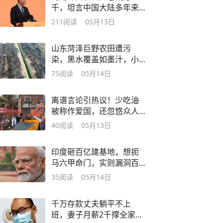
千，坦言中国大陆多年来
厚待台湾
211
阅读
05月13日
山东菏泽巨野农田遭污
染，黑水覆盖如墨汁，小
麦成片死亡损失惨重
75
阅读
05月14日
离谱言论引热议！少吃油
被称作爱国，还忽悠众人
别买黄金别结婚
40
阅读
05月13日
印度砸百亿建基地，想扼
马六甲命门，实则漏洞百
出难成气候
35
阅读
05月14日
千万存款丈夫躺平不上
班，妻子月薪2千撑全家，