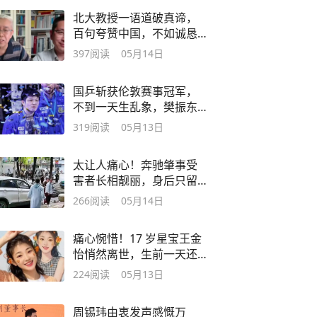
北大教授一语道破真谛，
百句夸赞中国，不如诚恳
指出一个现实问题
397
阅读
05月14日
国乒斩获伦敦赛事冠军，
不到一天生乱象，樊振东
无故被网友吐槽
319
阅读
05月13日
太让人痛心！奔驰肇事受
害者长相靓丽，身后只留
下两个年幼的孩子
266
阅读
05月14日
痛心惋惜！17 岁星宝王金
怡悄然离世，生前一天还
在默默打理家务
224
阅读
05月13日
周锡玮由衷发声感慨万