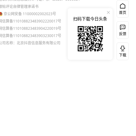
跟帖评论自律管理承诺书
首页
京公网安备 11000002002023号
扫码下载今日头条
网信算备110108823483902220017号
网信算备110108823483904220019号
反馈
网信算备110108823483903230017号
公司名称：北京抖音信息服务有限公司
下载