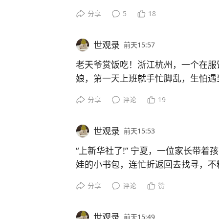
子里完成一套拨珠流程和结果核对。
人都被手机拽住了。
妻俩带娃陷入绝境。离异且独自抚养
催促根本无法化解她的恐惧。
分享
5
18
听说策勒来的小朋友要在民园广场开
担起照顾婴儿的重任。
场，她不曾奢望稳稳碰面，单纯想碰
导的孩子是否还能认出自己。
世观录
前天15:57
前后算下来有三人次在车里过夜，真正
所以比赛时不拨算盘不等于没算，只
一名路人远距离观望，错把低头玩手
福建漳州一间小型推拿店由一对全盲
之后教练转变教学思路，不再要求孩
老天爷赏饭吃！浙江杭州，一个在服
时多出一百五十，账上写车上过夜费
别人看到的是他安静坐着，他脑内可
镜头拉近揭开真相，人人紧盯手机屏
艺维持生计，八个月前宝宝降生，原
一块掌心大小的泡沫，交到女孩手中
娘，第一天上班就手忙脚乱，生怕遇
说自己只是把车停院里没住客房。
遍，才会看起来像秒出答案。
眼，旁人看着都觉得颈椎饱受压力。
这场重逢看似一场偶然的邂逅，实则
天候照料孩子的重担，让二人的生活
板，让她拿着慢慢适应试水。
果真是怕什么来什么，一位老外走上
师主动奔赴相见，孩子将恩师容貌珍
分享
评论
19
手足无措的时候，对方抛出的一句话
认，长久的惦念远比贵重礼品更加难
的序幕，不仅让她一脚踏进顶尖时尚
世观录
前天15:53
妆广告里唯一的亚洲面孔！
这个说法很容易引发共情，车是自己
这种本事靠的不是三天聪明劲，是大
他们的头部大幅度下沉贴近胸口，脖
店不能随便关，客人来了得接待，奶
女孩接过去后手攥得很紧，神奇的是
住宿费，他要求开发票前台起初没照
果算错了重来，速度不够继续练，训
“上新华社了!” 宁夏，一位家长带
绷，没有短暂平视的动作，身躯整体
从前热孜亚十分怯于参与课堂互动，
得赶紧摸索着去哄，这夫妻每天就在
始蹬，身体也慢慢往前挪，明明还是
他又向市场监管投诉。
本撑不到赛场。
娃的小书包，连忙折返回去找寻，不
曲，手机越往下放，头部就跟着持续
瑶没有催促她立刻放开自己，放缓教
哪头都不敢松。
步就把课堂从僵住拉回到训练。
今年夏日，机场与街边随处可见香奈
位店员正背着小书包原地翩翩起舞，彻底放
引导，先帮她敢于下笔，再打磨画作
分享
评论
赞
裔模特是浙江诸暨姑娘魏怡婷，多数
她还在杭州一家服饰门店做收银员赚
部门介入后酒店退回一百五十，关于
世观录
前天15:49