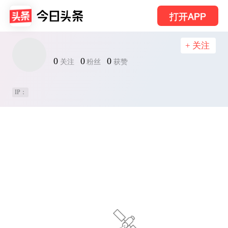
打开APP
+ 关注
0
0
0
关注
粉丝
获赞
IP：