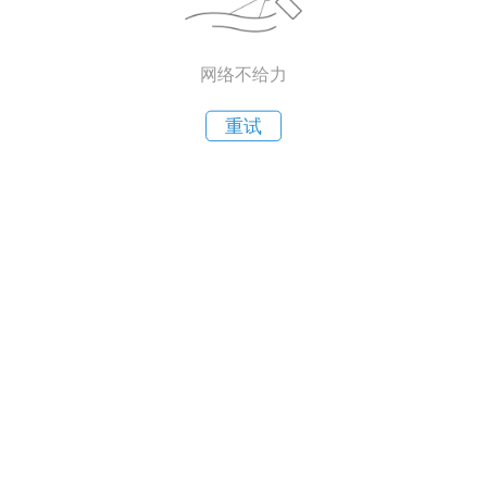
网络不给力
重试