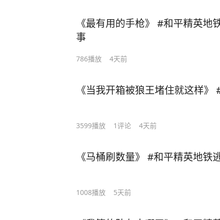
《最有用的手枪》 #和平精英地
事
786
播放
4天前
《当我开箱被狼王堵住就这样》 
3599
播放
1
评论
4天前
《马桶刷数量》 #和平精英地铁逃
1008
播放
5天前