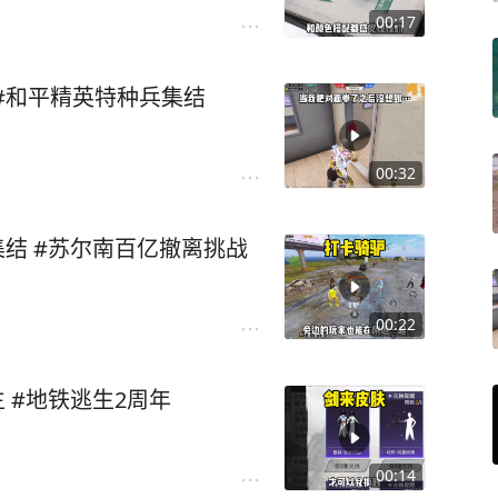
00:17
#和平精英特种兵集结
00:32
集结 #苏尔南百亿撤离挑战
00:22
 #地铁逃生2周年
00:14