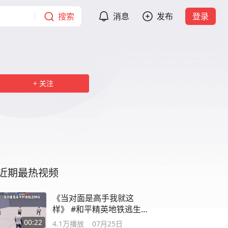
搜索
消息
发布
登录
关注
近期最热视频
《当对面是高手我就这
样》 #和平精英地铁逃生 #
地铁逃生异变入侵
00:22
4.1万
播放
07月25日