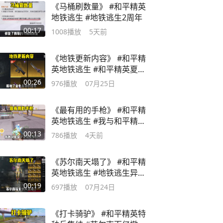
《马桶刷数量》 #和平精英
地铁逃生 #地铁逃生2周年
00:17
1008
播放
5天前
《地铁更新内容》 #和平精
英地铁逃生 #和平精英夏日
探险
00:26
976
播放
07月25日
《最有用的手枪》 #和平精
英地铁逃生 #我与和平精英
的故事
00:13
786
播放
4天前
《苏尔南天塌了》 #和平精
英地铁逃生 #地铁逃生异变
入侵
00:19
697
播放
07月24日
《打卡骑驴》 #和平精英特