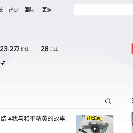
技
热点
国际
更多
23.2
28
万
粉丝
关注


集结 #我与和平精英的故事