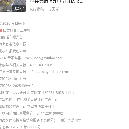
种兵集结 #苏尔南百亿撤离
挑战
00:22
638
播放
3天前
©
2026
今日头条
扫黄打非网上举报
网络谣言曝光台
网上有害信息举报
侵权举报受理公示
MCN 专项举报：mcnjubao@toutiao.com
未成年人相关举报：400-140-2108
算法推荐专项举报：sfjubao@bytedance.com
京ICP证140141号
京ICP备12025439号-3
网络文化经营许可证 京网文〔2023〕3628-111号
营业执照
广播电视节目制作经营许可证
出版物经营许可证
营业性演出许可证
互联网新闻信息服务许可证 11220190002
药品医疗器械网络信息服务备案编号：（京）网药械信
息备字（2023）第00006号