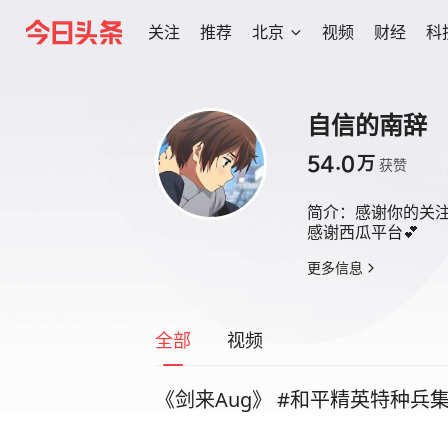
关注
推荐
北京
视频
财经
科
自信的南辞
54.0
万
获赞
简介：
感谢你的关注
感谢西瓜平台💕
更多信息
全部
视频
《剑来Aug》 #和平精英特种兵