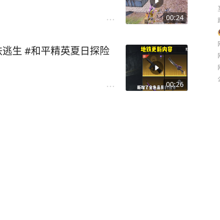
00:24
铁逃生 #和平精英夏日探险
00:26