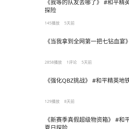
《我等的队友去哪了》 #和平精
探险
145
播放
5天前
《当我拿到全网第一把七钻血宴》
2858
播放
1
评论
5天前
《强化QBZ挑战》 #和平精英地
129
播放
8天前
《新赛季真假超级物资箱》 #和
夏日探险