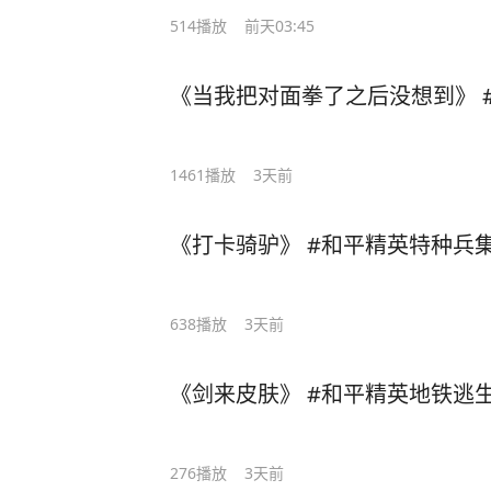
514
播放
前天03:45
《当我把对面拳了之后没想到》 
1461
播放
3天前
《打卡骑驴》 #和平精英特种兵
638
播放
3天前
《剑来皮肤》 #和平精英地铁逃生
276
播放
3天前