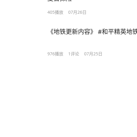
405
播放
07月26日
《地铁更新内容》 #和平精英地
976
播放
1
评论
07月25日