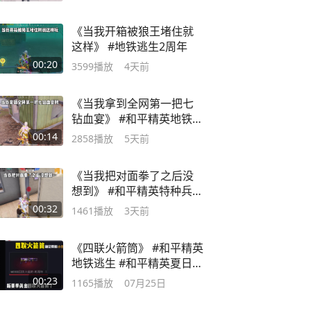
《当我开箱被狼王堵住就
这样》 #地铁逃生2周年
00:20
3599
播放
4天前
《当我拿到全网第一把七
钻血宴》 #和平精英地铁逃
生
00:14
2858
播放
5天前
《当我把对面拳了之后没
想到》 #和平精英特种兵集
结
00:32
1461
播放
3天前
《四联火箭筒》 #和平精英
地铁逃生 #和平精英夏日探
险
00:23
1165
播放
07月25日