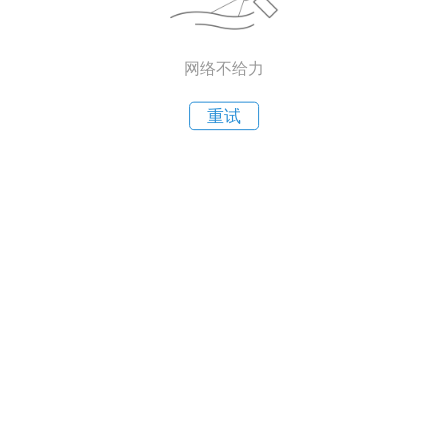
网络不给力
重试