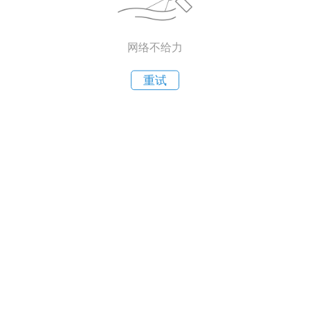
网络不给力
重试