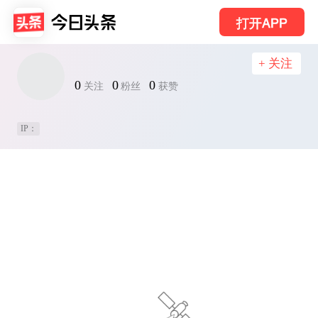
打开APP
+ 关注
0
0
0
关注
粉丝
获赞
IP：