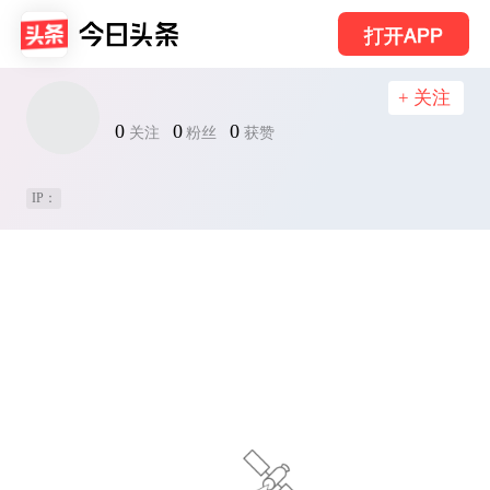
打开APP
+ 关注
0
0
0
关注
粉丝
获赞
IP：