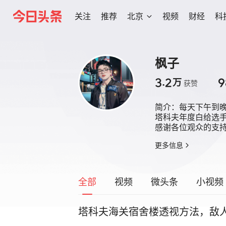
关注
推荐
北京
视频
财经
科
枫子
3.2
9
万
获赞
简介：
每天下午到晚
塔科夫年度白给选手
感谢各位观众的支
更多信息
全部
视频
微头条
小视频
塔科夫海关宿舍楼透视方法，敌人