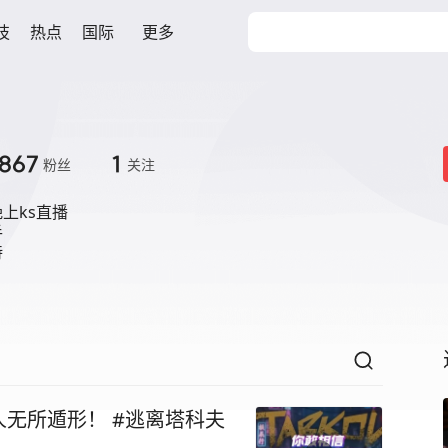
技
热点
国际
更多
867
1
粉丝
关注
上ks直播



持
无所遁形！ #逃离塔科夫