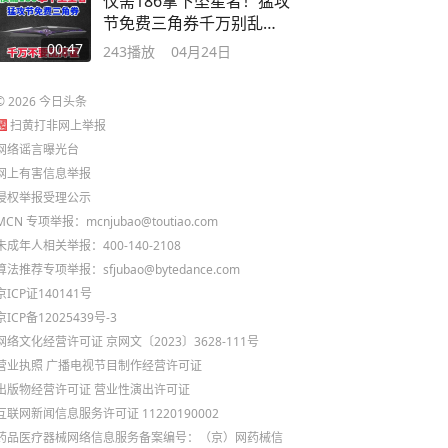
仅需186拿下坠星者！猛攻
节免费三角券千万别乱
花！ #三角洲行动
00:47
243
播放
04月24日
©
2026
今日头条
扫黄打非网上举报
网络谣言曝光台
网上有害信息举报
侵权举报受理公示
MCN 专项举报：mcnjubao@toutiao.com
未成年人相关举报：400-140-2108
算法推荐专项举报：sfjubao@bytedance.com
京ICP证140141号
京ICP备12025439号-3
网络文化经营许可证 京网文〔2023〕3628-111号
营业执照
广播电视节目制作经营许可证
出版物经营许可证
营业性演出许可证
互联网新闻信息服务许可证 11220190002
药品医疗器械网络信息服务备案编号：（京）网药械信