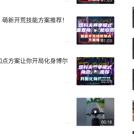
，萌新开荒技能方案推荐！
01:03
加点方案让你开局化身博尔
02:01
00:18