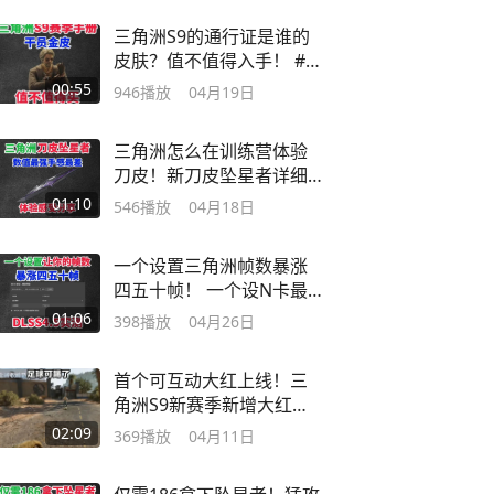
三角洲S9的通行证是谁的
皮肤？值不值得入手！ #三
角洲行动
00:55
946
播放
04月19日
三角洲怎么在训练营体验
刀皮！新刀皮坠星者详细
测评！
01:10
546
播放
04月18日
一个设置三角洲帧数暴涨
四五十帧！ 一个设N卡最
新黑科技DLSS4
01:06
398
播放
04月26日
首个可互动大红上线！三
角洲S9新赛季新增大红以
及全新检视！
02:09
369
播放
04月11日