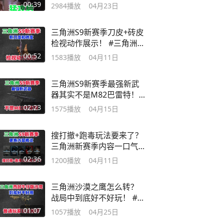
三角洲行动
00:39
2984
播放
04月23日
三角洲S9新赛季刀皮+砖皮
检视动作展示！ #三角洲行
动
00:52
1583
播放
04月11日
三角洲S9新赛季最强新武
器其实不是M82巴雷特！
#三角洲行动
02:23
1575
播放
04月15日
搜打撤+跑毒玩法要来了？
三角洲新赛季内容一口气
看完！
02:36
1200
播放
04月11日
三角洲沙漠之鹰怎么转？
战局中到底好不好玩！ #三
角洲行动
01:07
1057
播放
04月25日