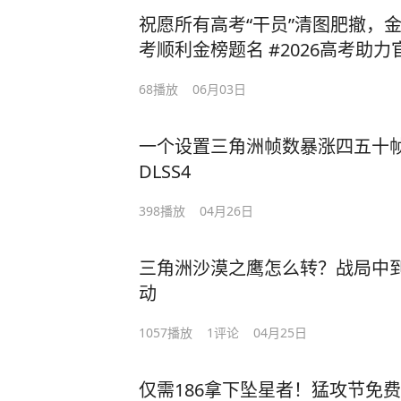
祝愿所有高考“干员”清图肥撤，金
考顺利金榜题名 #2026高考助
68
播放
06月03日
一个设置三角洲帧数暴涨四五十帧
DLSS4
398
播放
04月26日
三角洲沙漠之鹰怎么转？战局中到
动
1057
播放
1
评论
04月25日
仅需186拿下坠星者！猛攻节免费