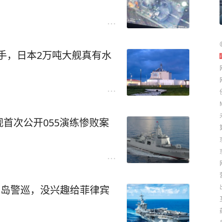
易手，日本2万吨大舰真有水
首次公开055演练惨败案
岩岛警巡，没兴趣给菲律宾