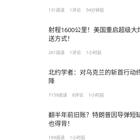
131
阅读
1
评论
54分钟前
射程1600公里！美国重启超级
送方式！
261
阅读
1
评论
1小时前
北约学者：对乌克兰的斩首行动
降
7159
阅读
8
评论
1小时前
翻半年前旧账？特朗普因导弹短
也得背！
169
阅读
1小时前