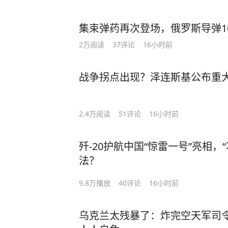
集束弹药再次登场，俄罗斯导弹1
2万
阅读
37
评论
16小时前
战争拐点出现？泽连斯基公布重
2.4万
阅读
51
评论
16小时前
歼-20护航中国“惊雷一号”亮相，
法？
9.8万
播放
40
评论
16小时前
乌克兰太残暴了：炸完空天军司