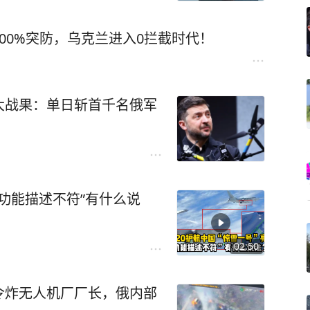
00%突防，乌克兰进入0拦截时代！
大战果：单日斩首千名俄军
“功能描述不符”有什么说
02:50
令炸无人机厂厂长，俄内部