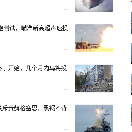
大炮测试，瞄准新高超声速投
终于开始，几个月内乌将投
缺斥责赫格塞思，黑锅不背