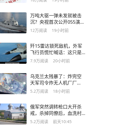
万吨大驱一弹未发就被击
沉？央视首次公开055演练
惨败案例
12万
阅读
19小时前
歼15雷达锁死敌机，外军
飞行员慌忙喊话：这只是
份工作，我想回家
7.9万
阅读
20小时前
乌克兰太残暴了：炸完空
天军司令炸无人机厂厂
长，俄内部人人自危
5.2万
阅读
18小时前
俄军突然调转枪口大开杀
戒，杀掉同僚后，血洗村
子里的老百姓
5.2万
阅读
前天10:45