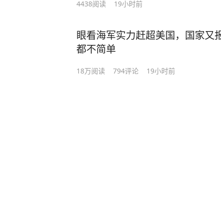
4438
阅读
19小时前
眼看海军实力赶超美国，国家又
都不简单
18万
阅读
794
评论
19小时前