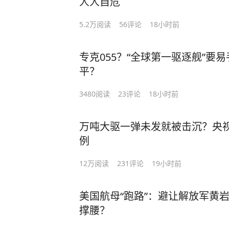
人人自危
5.2万
阅读
56
评论
18小时前
专克055？“全球第一驱逐舰”要
平？
3480
阅读
23
评论
18小时前
万吨大驱一弹未发就被击沉？央视
例
12万
阅读
231
评论
19小时前
美国航母“跑路”：避让解放军黄
撑腰？