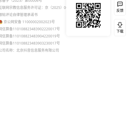
息备字（2023）第00006号
互联网宗教信息服务许可证：京（2025）0000021
反馈
跟帖评论自律管理承诺书
京公网安备 11000002002023号
网信算备110108823483902220017号
下载
网信算备110108823483904220019号
网信算备110108823483903230017号
公司名称：北京抖音信息服务有限公司