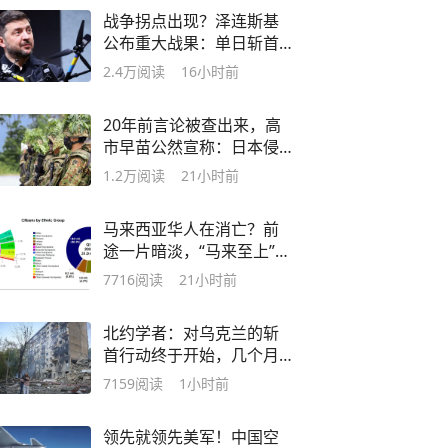
战争拐点出现？泽连斯基
公布重大战果：单日斩首
千名俄军
2.4万
阅读
16小时前
20年前言论被查出来，高
市早苗公然宣称：日本侵
华是“自卫”
1.2万
阅读
21小时前
马来西亚华人在消亡？前
途一片暗淡，“马来至上”国
策背锅？
7716
阅读
21小时前
北约学者：对乌克兰的斩
首行动终于开始，几个月
内乌将投降
7159
阅读
1小时前
领先就领先美军！中国空