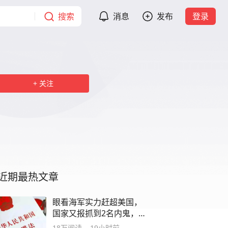
搜索
消息
发布
登录
关注
近期最热文章
眼看海军实力赶超美国，
国家又报抓到2名内鬼，身
份个个都不简单
18万
阅读
19小时前