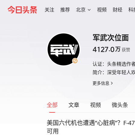
关注
推荐
北京
视频
财经
科
军武次位面
4127.0
万
获赞
认证：
头条精选作者
简介：
深受年轻人
更多信息
全部
文章
视频
微头条
美国六代机也遭遇“心脏病”？F-
可用