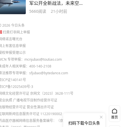
军公开全新战法，未来空
战模式正在改变
5660
阅读
21小时前
©
2026
今日头条
扫黄打非网上举报
网络谣言曝光台
网上有害信息举报
侵权举报受理公示
MCN 专项举报：mcnjubao@toutiao.com
未成年人相关举报：400-140-2108
算法推荐专项举报：sfjubao@bytedance.com
京ICP证140141号
京ICP备12025439号-3
网络文化经营许可证 京网文〔2023〕3628-111号
营业执照
广播电视节目制作经营许可证
出版物经营许可证
营业性演出许可证
互联网新闻信息服务许可证 11220190002
首页
药品医疗器械网络信息服务备案编号：（京）网药械信
扫码下载今日头条