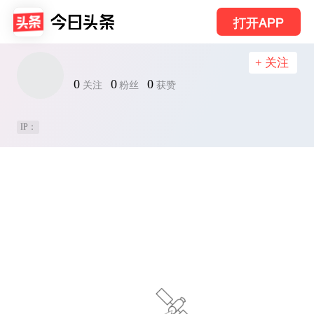
打开APP
+ 关注
0
0
0
关注
粉丝
获赞
IP：