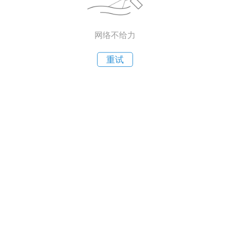
网络不给力
重试