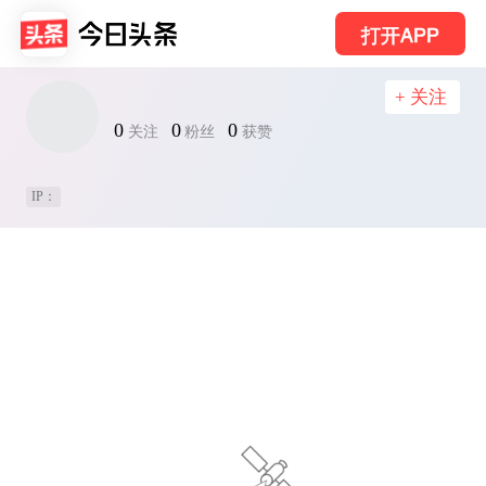
打开APP
+ 关注
0
0
0
关注
粉丝
获赞
IP：