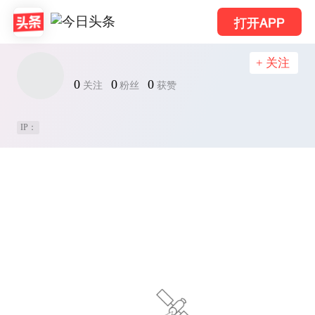
打开APP
+ 关注
0
0
0
关注
粉丝
获赞
IP：