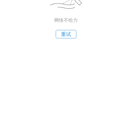
网络不给力
重试