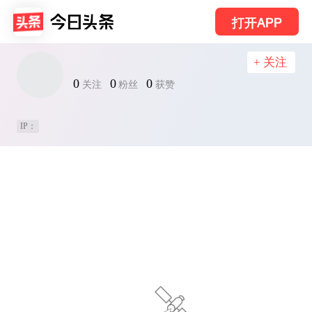
打开APP
+ 关注
0
0
0
关注
粉丝
获赞
IP：