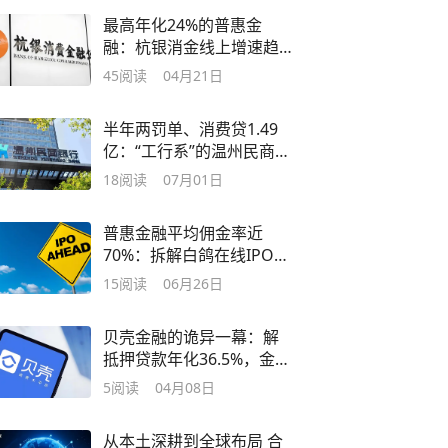
最高年化24%的普惠金
融：杭银消金线上增速趋
缓线下大额逾期承压
45
阅读
04月21日
半年两罚单、消费贷1.49
亿：“工行系”的温州民商银
行偏科何解？
18
阅读
07月01日
普惠金融平均佣金率近
70%：拆解白鸽在线IPO背
后的助贷保险生意
15
阅读
06月26日
贝壳金融的诡异一幕：解
抵押贷款年化36.5%，金融
业务收入骤降34%
5
阅读
04月08日
从本土深耕到全球布局 合