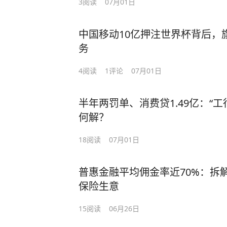
3
阅读
07月01日
中国移动10亿押注世界杯背后，
务
4
阅读
1
评论
07月01日
半年两罚单、消费贷1.49亿：“
何解？
18
阅读
07月01日
普惠金融平均佣金率近70%：拆
保险生意
15
阅读
06月26日