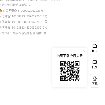
跟帖评论自律管理承诺书
京公网安备 11000002002023号
网信算备110108823483902220017号
网信算备110108823483904220019号
网信算备110108823483903230017号
公司名称：北京抖音信息服务有限公司
首页
扫码下载今日头条
反馈
下载