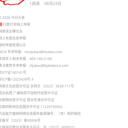
助贷机构
1
阅读
06月23日
©
2026
今日头条
扫黄打非网上举报
网络谣言曝光台
网上有害信息举报
侵权举报受理公示
MCN 专项举报：mcnjubao@toutiao.com
未成年人相关举报：400-140-2108
算法推荐专项举报：sfjubao@bytedance.com
京ICP证140141号
京ICP备12025439号-3
网络文化经营许可证 京网文〔2023〕3628-111号
营业执照
广播电视节目制作经营许可证
出版物经营许可证
营业性演出许可证
互联网新闻信息服务许可证 11220190002
药品医疗器械网络信息服务备案编号：（京）网药械信
息备字（2023）第00006号
互联网宗教信息服务许可证：京（2025）0000021