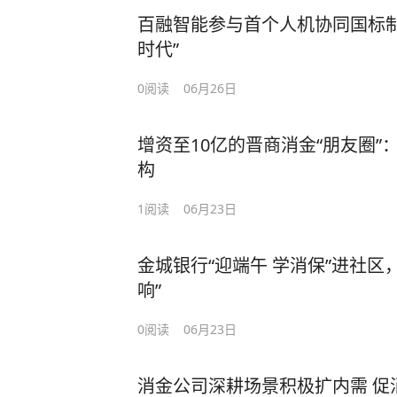
百融智能参与首个人机协同国标制
时代”
0
阅读
06月26日
增资至10亿的晋商消金“朋友圈”
构
1
阅读
06月23日
金城银行“迎端午 学消保”进社区
响”
0
阅读
06月23日
消金公司深耕场景积极扩内需 促