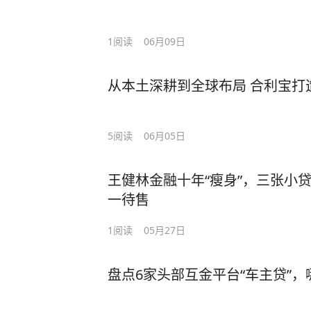
1
阅读
06月09日
从本土深耕到全球布局 合利宝打
5
阅读
06月05日
王健林金融十年“瘦身”，三张小
一待售
1
阅读
05月27日
盘点6家头部互金平台“车主贷”