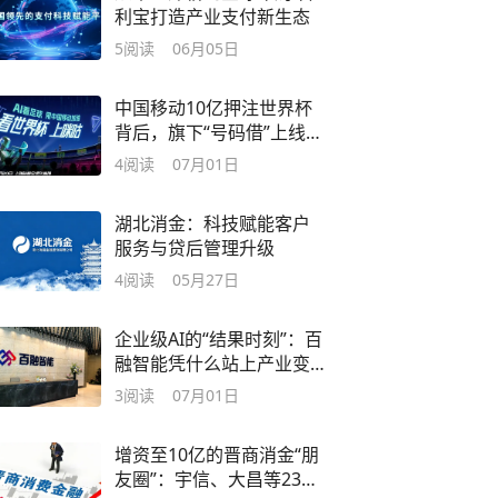
利宝打造产业支付新生态
5
阅读
06月05日
中国移动10亿押注世界杯
背后，旗下“号码借”上线车
抵贷业务
4
阅读
07月01日
湖北消金：科技赋能客户
服务与贷后管理升级
4
阅读
05月27日
企业级AI的“结果时刻”：百
融智能凭什么站上产业变
革的前沿
3
阅读
07月01日
增资至10亿的晋商消金“朋
友圈”：宇信、大昌等23家