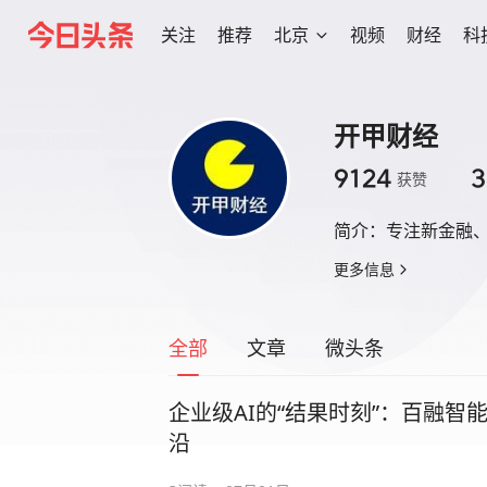
关注
推荐
北京
视频
财经
科
开甲财经
9124
3
获赞
简介：
专注新金融
更多信息
全部
文章
微头条
企业级AI的“结果时刻”：百融
沿