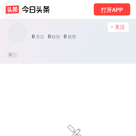
打开APP
+ 关注
0
0
0
关注
粉丝
获赞
IP：