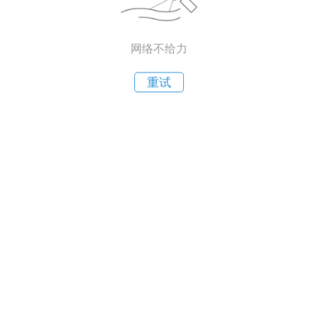
网络不给力
重试