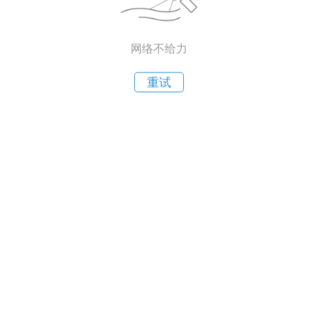
网络不给力
重试