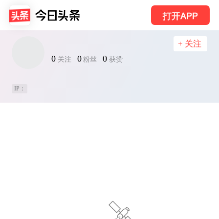
打开APP
+ 关注
0
0
0
关注
粉丝
获赞
IP：