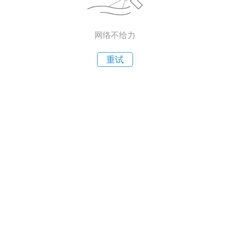
网络不给力
重试