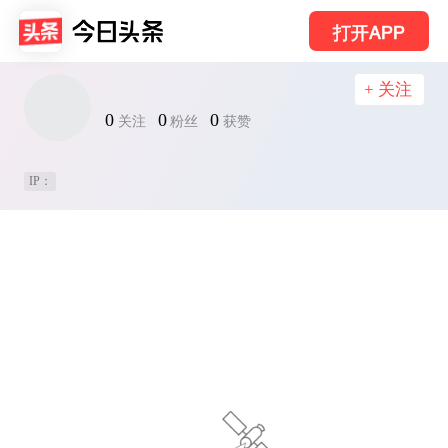
打开APP
+ 关注
0
0
0
关注
粉丝
获赞
IP：