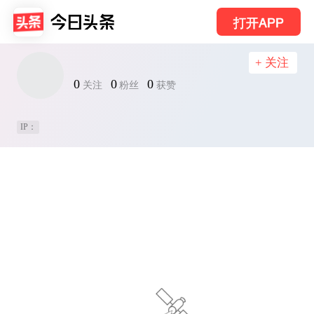
打开APP
+ 关注
0
0
0
关注
粉丝
获赞
IP：