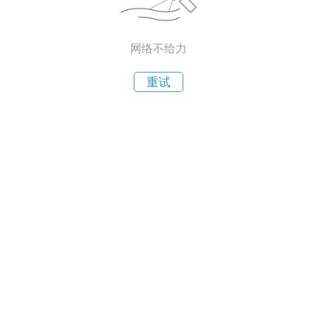
网络不给力
重试