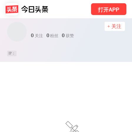
打开APP
+ 关注
0
0
0
关注
粉丝
获赞
IP：