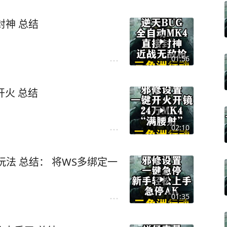
全自动MK4逆天BUG，近战直接封神 总结
01:56
MK4邪修设置：24万满腰射一键开火 总结
02:10
多绑定一
01:35