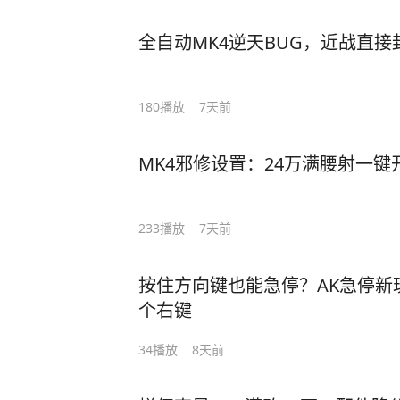
180
播放
7天前
233
播放
7天前
按住方向键也能急停？AK急停新玩法 总结： 将WS
个右键
34
播放
8天前