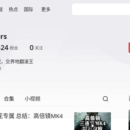
技
热点
国际
更多
rs
324
0
粉丝
关注
，交界地翻滚王

品
合集
小视频
花专属 总结：高倍镜MK4