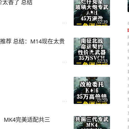
烂仔克星ASH满改45万，配件降价太香了 总结
02:39
现在太贵
02:33
01:59
：MK4完美适配共三