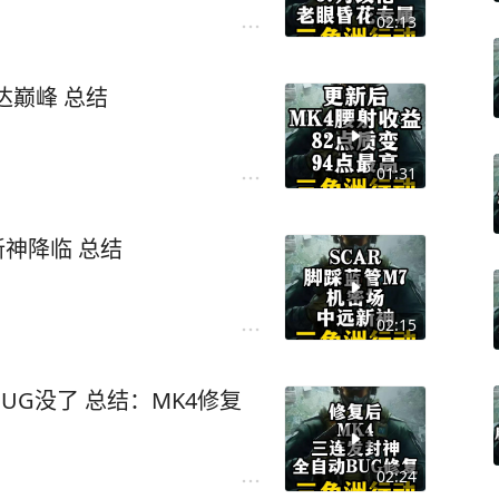
02:13
达巅峰 总结
01:31
SCAR逆袭蓝管M7，机密场中远新神降临 总结
02:15
：MK4修复
02:24