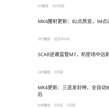
62
播放
9小时前
MK4腰射更新：82点质变，94点
207
播放
前天04:00
226
播放
3天前
MK4更新：三连发封神，全自动BUG没了 总结
后
638
播放
2
评论
5天前