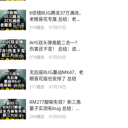
6倍镜BUG腾龙37万满改，
老眼昏花专属 总结：老眼
昏花专属
02:32
379
播放
07月07日
AHS双头弹竟能二合一？
伤害还不变！ 总结：进图
开关一次镭射
01:08
378
播放
07月03日
无后座BUG鏖战MK47，老
眼昏花版也安排了 总结
01:55
271
播放
07月18日
RM277脚架失效？新三角
篓子实测有bug 总结：别
靠掩体太近
01:45
269
播放
07月04日