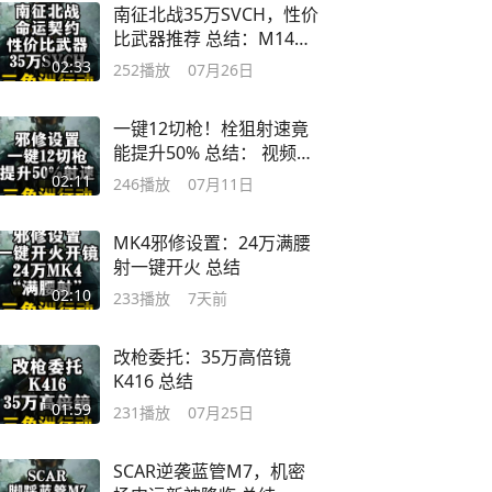
南征北战35万SVCH，性价
比武器推荐 总结：M14现
在太贵了
02:33
252
播放
07月26日
一键12切枪！栓狙射速竟
能提升50% 总结： 视频设
置参考这位UP
02:11
246
播放
07月11日
MK4邪修设置：24万满腰
射一键开火 总结
02:10
233
播放
7天前
改枪委托：35万高倍镜
K416 总结
01:59
231
播放
07月25日
SCAR逆袭蓝管M7，机密