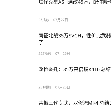
25
播放
07月27日
南征北战35万SVCH，性价比武器推荐 总结：M14
了
252
播放
07月26日
改枪委托：35万高倍镜K416 总结
231
播放
07月25日
共振三代专武，双修流MK4 总结