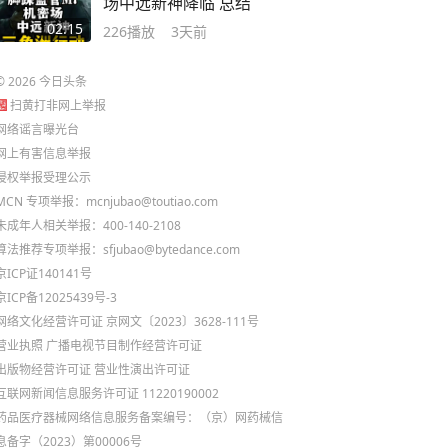
场中远新神降临 总结
02:15
226
播放
3天前
©
2026
今日头条
扫黄打非网上举报
网络谣言曝光台
网上有害信息举报
侵权举报受理公示
MCN 专项举报：mcnjubao@toutiao.com
未成年人相关举报：400-140-2108
算法推荐专项举报：sfjubao@bytedance.com
京ICP证140141号
京ICP备12025439号-3
网络文化经营许可证 京网文〔2023〕3628-111号
营业执照
广播电视节目制作经营许可证
出版物经营许可证
营业性演出许可证
互联网新闻信息服务许可证 11220190002
药品医疗器械网络信息服务备案编号：（京）网药械信
息备字（2023）第00006号