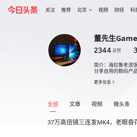
关注
推荐
北京
视频
财经
科
董先生Game
2344
获赞
简介：
海拉鲁老流氓
分享自用的数码产
更多信息
全部
文章
视频
微头条
37万高倍镜三连发MK4，老眼昏