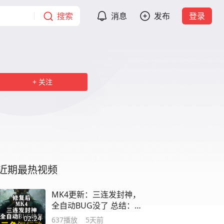
搜索
消息
发布
登录
关注
近期最热视频
MK4更新：三连发封神，
全自动BUG没了 总结：
MK4修复后
02:24
637
播放
5天前