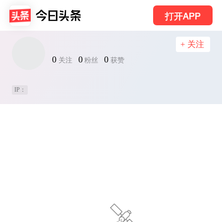
打开APP
+ 关注
0
0
0
关注
粉丝
获赞
IP：