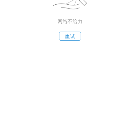
网络不给力
重试